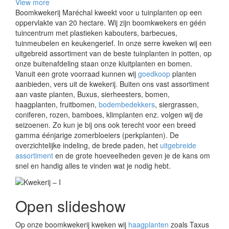
View more
Boomkwekerij Maréchal kweekt voor u tuinplanten op een
oppervlakte van 20 hectare. Wij zijn boomkwekers en géén
tuincentrum met plastieken kabouters, barbecues,
tuinmeubelen en keukengerief. In onze serre kweken wij een
uitgebreid assortiment van de beste tuinplanten in potten, op
onze buitenafdeling staan onze kluitplanten en bomen.
Vanuit een grote voorraad kunnen wij
goedkoop
planten
aanbieden, vers uit de kwekerij. Buiten ons vast assortiment
aan vaste planten, Buxus, sierheesters, bomen,
haagplanten, fruitbomen,
bodembedekkers
, siergrassen,
coniferen, rozen, bamboes, klimplanten enz. volgen wij de
seizoenen. Zo kun je bij ons ook terecht voor een breed
gamma éénjarige zomerbloeiers (perkplanten). De
overzichtelijke indeling, de brede paden, het
uitgebreide
assortiment
en de grote hoeveelheden geven je de kans om
snel en handig alles te vinden wat je nodig hebt.
Open slideshow
Op onze boomkwekerij kweken wij
haagplanten
zoals Taxus