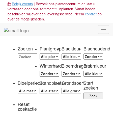
Bekijk events
| Bezoek ons plantencentrum en laat u
verrassen door ons sortiment tuinplanten. Vanaf heden
beschikken wij over een leveringsservice! Neem
contact
op
over de mogelijkheden.
Toggl
naviga
Zoeken
Plantgroep
Bladkleur
Bladhoudend
Winterhard
Bloemdragend
Bloemkleur
Bloeiperiode
Standplaats
Grondsoort
Start
zoeken
Reset
zoekactie