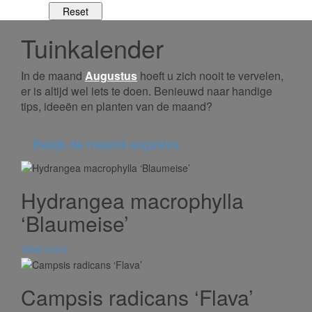
Tuinkalender
In de maand
Augustus
hoeft u zich nooit te vervelen,
er is altijd wel iets te doen. Benieuwd naar handige
tips, ideeën en planten van de maand?
Bekijk de maand augustus
Hydrangea macrophylla
‘Blaumeise’
View more
Campsis radicans ‘Flava’