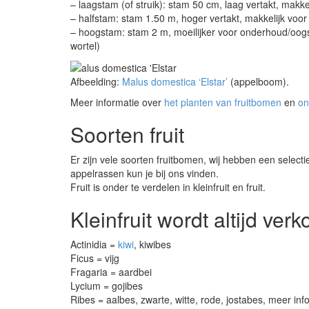
– laagstam (of struik): stam 50 cm, laag vertakt, makk
– halfstam: stam 1.50 m, hoger vertakt, makkelijk voor
– hoogstam: stam 2 m, moeilijker voor onderhoud/oogs
wortel)
Afbeelding:
Malus domestica ‘Elstar’
(appelboom).
Meer informatie over
het planten van fruitbomen
en
on
Soorten fruit
Er zijn vele soorten fruitbomen, wij hebben een selec
appelrassen kun je bij ons vinden.
Fruit is onder te verdelen in kleinfruit en fruit.
Kleinfruit wordt altijd verk
Actinidia =
kiwi
, kiwibes
Ficus = vijg
Fragaria = aardbei
Lycium = gojibes
Ribes = aalbes, zwarte, witte, rode, jostabes, meer in