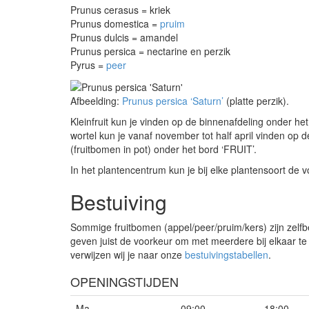
Prunus cerasus = kriek
Prunus domestica =
pruim
Prunus dulcis = amandel
Prunus persica = nectarine en perzik
Pyrus =
peer
Afbeelding:
Prunus persica ‘Saturn’
(platte perzik).
Kleinfruit kun je vinden op de binnenafdeling onder he
wortel kun je vanaf november tot half april vinden op 
(fruitbomen in pot) onder het bord ‘FRUIT’.
In het plantencentrum kun je bij elke plantensoort de v
Bestuiving
Sommige fruitbomen (appel/peer/pruim/kers) zijn zelfbe
geven juist de voorkeur om met meerdere bij elkaar te
verwijzen wij je naar onze
bestuivingstabellen
.
OPENINGSTIJDEN
Ma
09:00
-
18:00