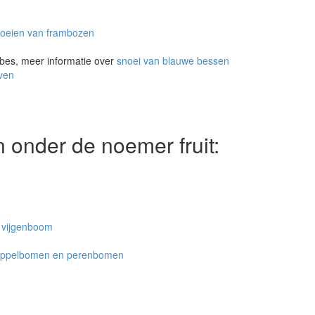
noeien van frambozen
bes, meer informatie over
snoei van blauwe bessen
iven
n onder de noemer fruit:
 vijgenboom
 appelbomen en perenbomen