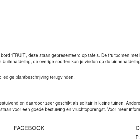
t bord ‘FRUIT’, deze staan gepresenteerd op tafels. De fruitbomen met 
de buitenafdeling, de overige soorten kun je vinden op de binnenafdelin
olledige plantbeschrijving terugvinden.
stuivend en daardoor zeer geschikt als solitair in kleine tuinen. Ander
 staan voor een goede bestuiving en vruchtopbrengst. Voor meer infor
FACEBOOK
C
P