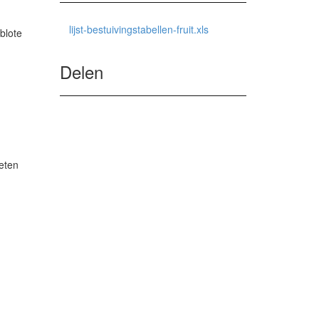
lijst-bestuivingstabellen-fruit.xls
blote
Delen
geten