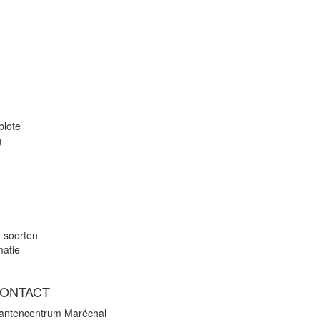
blote
g
e soorten
matie
ONTACT
lantencentrum Maréchal