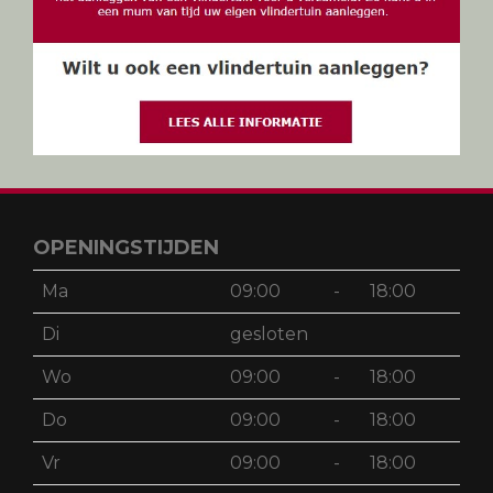
OPENINGSTIJDEN
Ma
09:00
-
18:00
Di
gesloten
Wo
09:00
-
18:00
Do
09:00
-
18:00
Vr
09:00
-
18:00