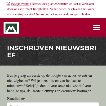
Bekijk events
| Bezoek ons plantencentrum en laat u verrassen
door ons sortiment tuinplanten. Vanaf heden beschikken wij over
een leveringsservice! Neem
contact
op over de mogelijkheden.
Toggl
naviga
INSCHRIJVEN NIEUWSBRI
EF
Ben je graag als eerste op de hoogte van acties, events en
nieuwigheden? Wil je niets missen van het laatste
tuinnieuws? Schrijf je dan in voor onze nieuwsbrief voor
handige tips, de laatste nieuwtjes en exclusieve kortingen.
Emailadres