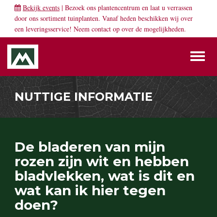
Bekijk events
| Bezoek ons plantencentrum en laat u verrassen
door ons sortiment tuinplanten. Vanaf heden beschikken wij over
een leveringsservice! Neem
contact
op over de mogelijkheden.
Toggl
naviga
NUTTIGE INFORMATIE
De bladeren van mijn
rozen zijn wit en hebben
bladvlekken, wat is dit en
wat kan ik hier tegen
doen?