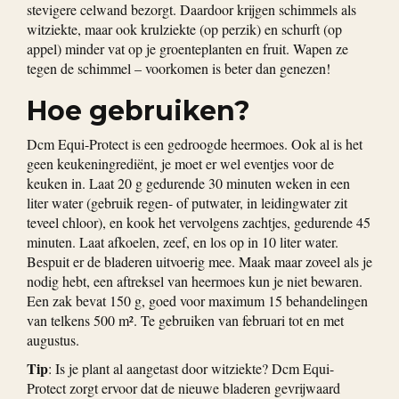
stevigere celwand bezorgt. Daardoor krijgen schimmels als
witziekte, maar ook krulziekte (op perzik) en schurft (op
appel) minder vat op je groenteplanten en fruit. Wapen ze
tegen de schimmel – voorkomen is beter dan genezen!
Hoe gebruiken?
Dcm Equi-Protect is een gedroogde heermoes. Ook al is het
geen keukeningrediënt, je moet er wel eventjes voor de
keuken in. Laat 20 g gedurende 30 minuten weken in een
liter water (gebruik regen- of putwater, in leidingwater zit
teveel chloor), en kook het vervolgens zachtjes, gedurende 45
minuten. Laat afkoelen, zeef, en los op in 10 liter water.
Bespuit er de bladeren uitvoerig mee. Maak maar zoveel als je
nodig hebt, een aftreksel van heermoes kun je niet bewaren.
Een zak bevat 150 g, goed voor maximum 15 behandelingen
van telkens 500 m². Te gebruiken van februari tot en met
augustus.
Tip
: Is je plant al aangetast door witziekte? Dcm Equi-
Protect zorgt ervoor dat de nieuwe bladeren gevrijwaard