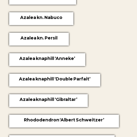
Azalea kn. Nabuco
Azalea kn. Persil
Azalea knaphill ‘Anneke’
Azalea knaphill ‘Double Parfait’
Azalea knaphill ‘Gibraltar’
Rhododendron ‘Albert Schweitzer’