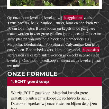
Op onze boomkwekerij kweken wij
haagplanten
zoals
Taxus baccata, beuk, bamboe, laurier, hulst en coniferen van
50 cm tot 3 meter. Buxus bollen en kegels in de gangbare
maten worden in zeer grote getallen geproduceerd. Ook extra
grote planten van uitbundig bloeiende sierheesters als
Magnolia, toverhazelaar, Forsythia en Calycanthus kun je bij
ons vinden. Bodembedekkers, klimop, lavendel,
hortensia’s
,
siergrassen en vaste planten worden gekweekt in onze eigen
kwekerij. Ons motto: goedkoop en direct uit de kwekerij naar
uw tuin!
ONZE FORMULE
1. ECHT goedkoop
Wij zijn ECHT goedkoop! Maréchal kweekt grote
aantallen planten en verkoopt die rechtstreeks aan u.
Daardoor beperken wij onze kosten en blijven de prijzen
laag.