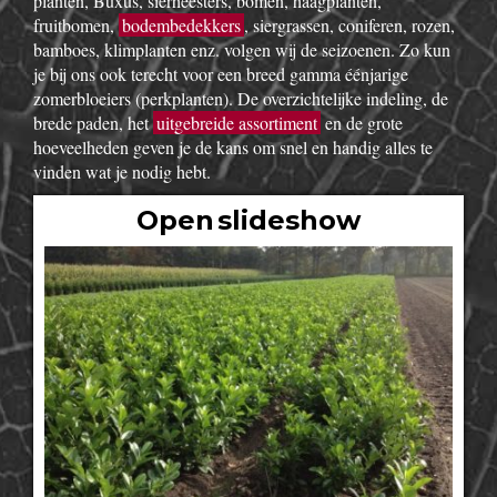
planten, Buxus, sierheesters, bomen, haagplanten,
fruitbomen,
bodembedekkers
, siergrassen, coniferen, rozen,
bamboes, klimplanten enz. volgen wij de seizoenen. Zo kun
je bij ons ook terecht voor een breed gamma éénjarige
zomerbloeiers (perkplanten). De overzichtelijke indeling, de
brede paden, het
uitgebreide assortiment
en de grote
hoeveelheden geven je de kans om snel en handig alles te
vinden wat je nodig hebt.
Open slideshow