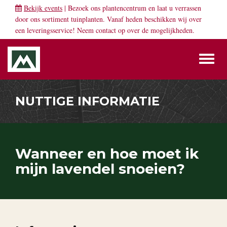
Bekijk events
| Bezoek ons plantencentrum en laat u verrassen
door ons sortiment tuinplanten. Vanaf heden beschikken wij over
een leveringsservice! Neem
contact
op over de mogelijkheden.
Toggl
naviga
NUTTIGE INFORMATIE
Wanneer en hoe moet ik
mijn lavendel snoeien?