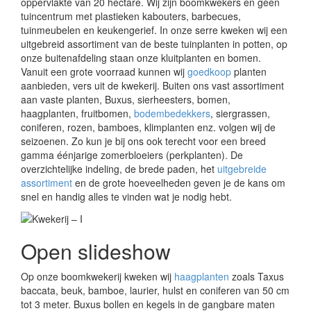
oppervlakte van 20 hectare. Wij zijn boomkwekers en géén
tuincentrum met plastieken kabouters, barbecues,
tuinmeubelen en keukengerief. In onze serre kweken wij een
uitgebreid assortiment van de beste tuinplanten in potten, op
onze buitenafdeling staan onze kluitplanten en bomen.
Vanuit een grote voorraad kunnen wij
goedkoop
planten
aanbieden, vers uit de kwekerij. Buiten ons vast assortiment
aan vaste planten, Buxus, sierheesters, bomen,
haagplanten, fruitbomen,
bodembedekkers
, siergrassen,
coniferen, rozen, bamboes, klimplanten enz. volgen wij de
seizoenen. Zo kun je bij ons ook terecht voor een breed
gamma éénjarige zomerbloeiers (perkplanten). De
overzichtelijke indeling, de brede paden, het
uitgebreide
assortiment
en de grote hoeveelheden geven je de kans om
snel en handig alles te vinden wat je nodig hebt.
Open slideshow
Op onze boomkwekerij kweken wij
haagplanten
zoals Taxus
baccata, beuk, bamboe, laurier, hulst en coniferen van 50 cm
tot 3 meter. Buxus bollen en kegels in de gangbare maten