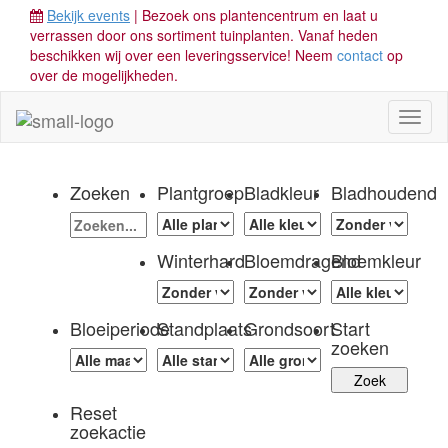
Bekijk events
| Bezoek ons plantencentrum en laat u
verrassen door ons sortiment tuinplanten. Vanaf heden
beschikken wij over een leveringsservice! Neem
contact
op
over de mogelijkheden.
Toggl
naviga
Zoeken
Plantgroep
Bladkleur
Bladhoudend
Winterhard
Bloemdragend
Bloemkleur
Bloeiperiode
Standplaats
Grondsoort
Start
zoeken
Reset
zoekactie