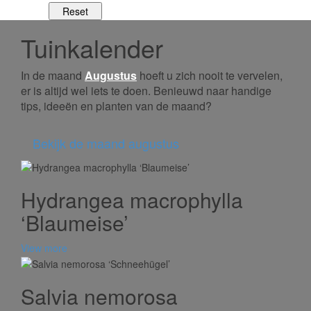
Tuinkalender
In de maand
Augustus
hoeft u zich nooit te vervelen,
er is altijd wel iets te doen. Benieuwd naar handige
tips, ideeën en planten van de maand?
Bekijk de maand augustus
Hydrangea macrophylla
‘Blaumeise’
View more
Salvia nemorosa