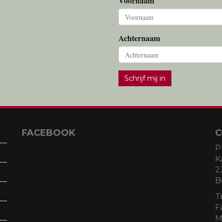
Voornaam
Achternaam
Schrijf mij in
FACEBOOK
C
P
K
2
B
T
F
M