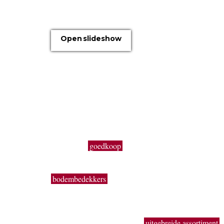
OVER ONS
Open slideshow
Boomkwekerij Maréchal kweekt voor u tuinplanten op
een oppervlakte van 20 hectare. Wij zijn boomkwekers
en géén tuincentrum met plastieken kabouters,
barbecues, tuinmeubelen en keukengerief. In onze serr
kweken wij een uitgebreid assortiment van de beste
tuinplanten in potten, op onze buitenafdeling staan onz
kluitplanten en bomen. Vanuit een grote voorraad
kunnen wij
goedkoop
planten aanbieden, vers uit de
kwekerij. Buiten ons vast assortiment aan vaste planten
Buxus, sierheesters, bomen, haagplanten, fruitbomen,
bodembedekkers
, siergrassen, coniferen, rozen,
bamboes, klimplanten enz. volgen wij de seizoenen. Z
kun je bij ons ook terecht voor een breed gamma
éénjarige zomerbloeiers (perkplanten). De overzichtelij
indeling, de brede paden, het
uitgebreide assortiment