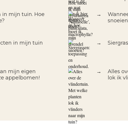
 in mijn tuin. Hoe
→
Wanneer
e?
snoeien
cten in mijn tuin
→
Siergra
van mijn eigen
→
Alles o
ze appelbomen!
lok ik v