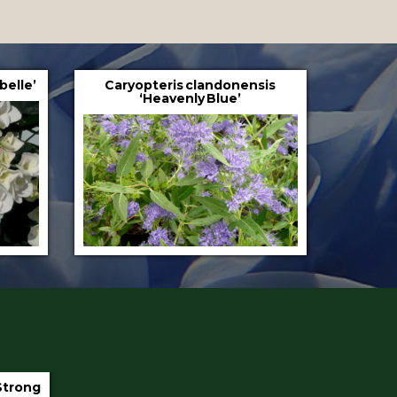
belle’
Caryopteris clandonensis
‘Heavenly Blue’
iter