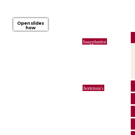
Open slides
how
Op onze boomkwekerij kweken wij
haagplanten
zoals
Taxus baccata, beuk, bamboe, laurier, hulst en coniferen
van 50 cm tot 3 meter. Buxus bollen en kegels in de
e
gangbare maten worden in zeer grote getallen
geproduceerd. Ook extra grote planten van uitbundig
e
bloeiende sierheesters als Magnolia, toverhazelaar,
Forsythia en Calycanthus kun je bij ons vinden.
Bodembedekkers, klimop, lavendel,
hortensia’s
,
,
siergrassen en vaste planten worden gekweekt in onze
eigen kwekerij. Ons motto: goedkoop en direct uit de
kwekerij naar uw tuin!
o
ke
en