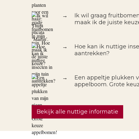
→
Ik wil graag fruitbomen
maak ik de juiste keuz
→
Hoe kan ik nuttige inse
aantrekken?
→
Een appeltje plukken 
appelboom. Grote keu
Bekijk alle nuttige informatie