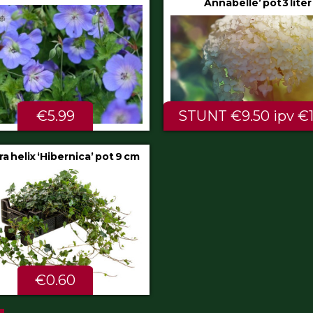
Annabelle’ pot 3 liter
80/100 cm
NT €9.50 ipv €11.99
ALTIJD LAAG €2.
a glauca ‘Intense Blue’ pot
2 liter
€4.75