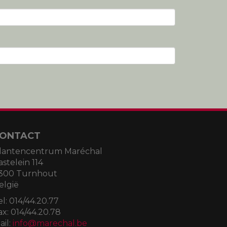
ONTACT
lantencentrum Maréchal
astelein 114
300 Turnhout
elgië
el:
014/44.20.77
ax:
014/44.20.78
ail:
info@marechal.be