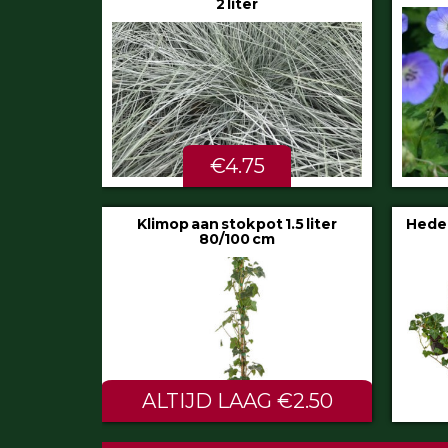
€5.99
STU
Hedera helix ‘Hibernica’ pot 9 cm
Festuc
€0.60