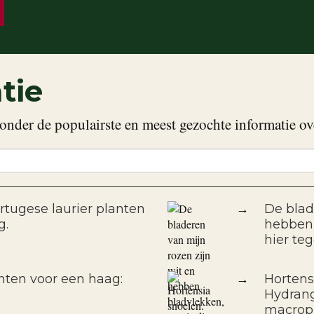
tie
onder de populairste en meest gezochte informatie ov
rtugese laurier planten
→
De blad
g.
hebben 
hier te
nten voor een haag:
→
Hortens
Hydrang
macrop