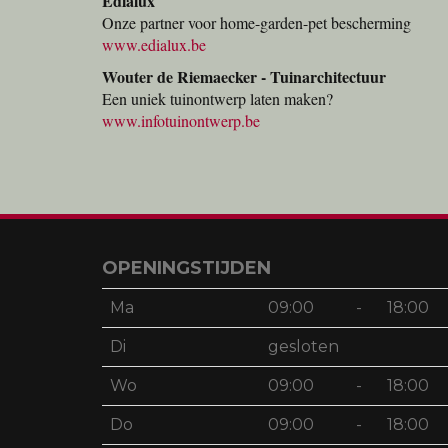
Edialux
Onze partner voor home-garden-pet bescherming
www.edialux.be
Wouter de Riemaecker - Tuinarchitectuur
Een uniek tuinontwerp laten maken?
www.infotuinontwerp.be
OPENINGSTIJDEN
Ma
09:00
-
18:00
Di
gesloten
Wo
09:00
-
18:00
Do
09:00
-
18:00