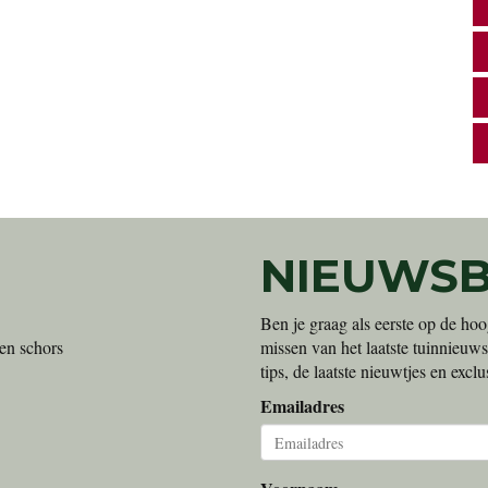
NIEUWSB
Ben je graag als eerste op de hoo
en schors
missen van het laatste tuinnieuws
tips, de laatste nieuwtjes en exc
Emailadres