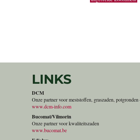
de grote hoeveelheden geven je de kans om snel en
handig alles te vinden wat je nodig hebt.
LINKS
DCM
Onze partner voor meststoffen, graszaden, potgronden 
www.dcm-info.com
Bucomat/Vilmorin
Onze partner voor kwaliteitszaden
www.bucomat.be