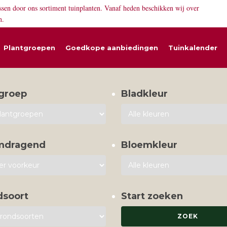
ssen door ons sortiment tuinplanten. Vanaf heden beschikken wij over
n.
Plantgroepen
Goedkope aanbiedingen
Tuinkalender
groep
Bladkleur
mdragend
Bloemkleur
dsoort
Start zoeken