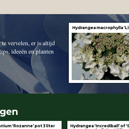
Hydrangea macrophylla ‘Li
te vervelen, er is altijd
tips, ideeën en planten
ngen
gea ‘Incrediball’ of ‘Strong
Klimop aan stok pot 1.5 l