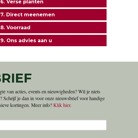
6. Verse planten
7. Direct meenemen
8. Voorraad
9. Ons advies aan u
RIEF
gte van acties, events en nieuwigheden? Wil je niets
? Schrijf je dan in voor onze nieuwsbrief voor handige
lusieve kortingen. Meer info?
Klik hier
.