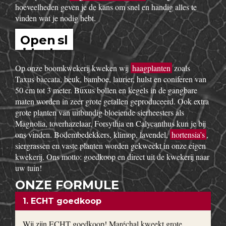
hoeveelheden geven je de kans om snel en handig alles te
vinden wat je nodig hebt.
Open sl
idesho
w
Op onze boomkwekerij kweken wij
haagplanten
zoals
Taxus baccata, beuk, bamboe, laurier, hulst en coniferen van
50 cm tot 3 meter. Buxus bollen en kegels in de gangbare
maten worden in zeer grote getallen geproduceerd. Ook extra
grote planten van uitbundig bloeiende sierheesters als
Magnolia, toverhazelaar, Forsythia en Calycanthus kun je bij
ons vinden. Bodembedekkers, klimop, lavendel,
hortensia’s
,
siergrassen en vaste planten worden gekweekt in onze eigen
kwekerij. Ons motto: goedkoop en direct uit de kwekerij naar
uw tuin!
ONZE FORMULE
1. ECHT goedkoop
Wij zijn ECHT goedkoop! Maréchal kweekt grote