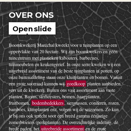
OVER ONS
Open slide
show
Boomkwekerij Maréchal kweekt voor u tuinplanten op een
oppervlakte van 20 hectare. Wij zijn boomkwekers en géén
tuincentrum met plastieken kabouters, barbecues,
tuinmeubelen en keukengerief. In onze serre kweken wij een
uitgebreid assortiment van de beste tuinplanten in potten, op
onze buitenafdeling staan onze kluitplanten en bomen. Vanuit
een grote voorraad kunnen wij
goedkoop
planten aanbieden,
vers uit de kwekerij. Buiten ons vast assortiment aan vaste
planten, Buxus, sierheesters, bomen, haagplanten,
fruitbomen,
bodembedekkers
, siergrassen, coniferen, rozen,
bamboes, klimplanten enz. volgen wij de seizoenen. Zo kun
je bij ons ook terecht voor een breed gamma éénjarige
zomerbloeiers (perkplanten). De overzichtelijke indeling, de
brede paden, het
uitgebreide assortiment
en de grote