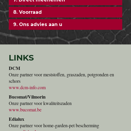
8. Voorraad
9. Ons advies aan u
LINKS
DCM
Onze partner voor meststoffen, graszaden, potgronden en
schors
www.dcm-info.com
Bucomat/Vilmorin
Onze partner voor kwaliteitszaden
www.bucomat.be
Edialux
Onze partner voor home-garden-pet bescherming