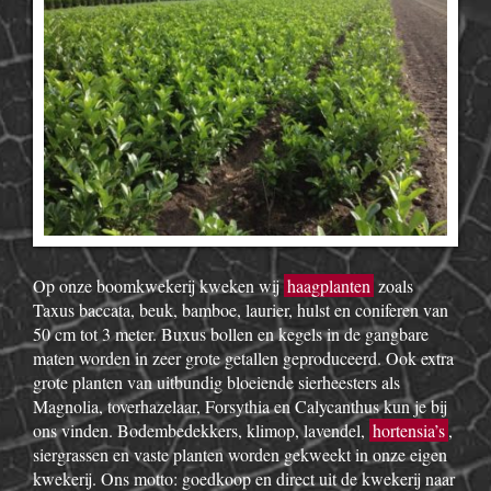
Op onze boomkwekerij kweken wij
haagplanten
zoals
Taxus baccata, beuk, bamboe, laurier, hulst en coniferen van
50 cm tot 3 meter. Buxus bollen en kegels in de gangbare
maten worden in zeer grote getallen geproduceerd. Ook extra
grote planten van uitbundig bloeiende sierheesters als
Magnolia, toverhazelaar, Forsythia en Calycanthus kun je bij
ons vinden. Bodembedekkers, klimop, lavendel,
hortensia’s
,
siergrassen en vaste planten worden gekweekt in onze eigen
kwekerij. Ons motto: goedkoop en direct uit de kwekerij naar