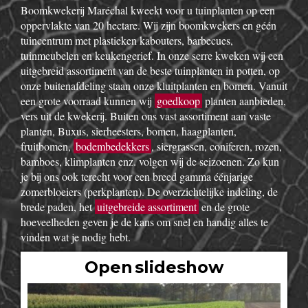
Boomkwekerij Maréchal kweekt voor u tuinplanten op een
oppervlakte van 20 hectare. Wij zijn boomkwekers en géén
tuincentrum met plastieken kabouters, barbecues,
tuinmeubelen en keukengerief. In onze serre kweken wij een
uitgebreid assortiment van de beste tuinplanten in potten, op
onze buitenafdeling staan onze kluitplanten en bomen. Vanuit
een grote voorraad kunnen wij
goedkoop
planten aanbieden,
vers uit de kwekerij. Buiten ons vast assortiment aan vaste
planten, Buxus, sierheesters, bomen, haagplanten,
fruitbomen,
bodembedekkers
, siergrassen, coniferen, rozen,
bamboes, klimplanten enz. volgen wij de seizoenen. Zo kun
je bij ons ook terecht voor een breed gamma éénjarige
zomerbloeiers (perkplanten). De overzichtelijke indeling, de
brede paden, het
uitgebreide assortiment
en de grote
hoeveelheden geven je de kans om snel en handig alles te
vinden wat je nodig hebt.
Open slideshow