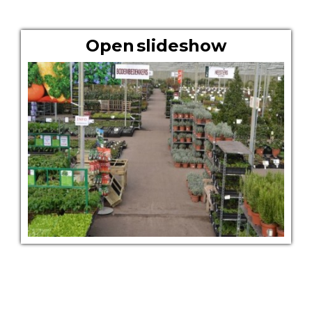
OVER ONS
Open slideshow
Boomkwekerij Maréchal kweekt voor u tuinplanten op een
oppervlakte van 20 hectare. Wij zijn boomkwekers en géén
tuincentrum met plastieken kabouters, barbecues,