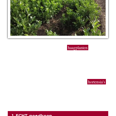
Op onze boomkwekerij kweken wij
haagplanten
zoals
Taxus baccata, beuk, bamboe, laurier, hulst en coniferen van
50 cm tot 3 meter. Buxus bollen en kegels in de gangbare
maten worden in zeer grote getallen geproduceerd. Ook extra
grote planten van uitbundig bloeiende sierheesters als
Magnolia, toverhazelaar, Forsythia en Calycanthus kun je bij
ons vinden. Bodembedekkers, klimop, lavendel,
hortensia’s
,
siergrassen en vaste planten worden gekweekt in onze eigen
kwekerij. Ons motto: goedkoop en direct uit de kwekerij naar
uw tuin!
ONZE FORMULE
1. ECHT goedkoop