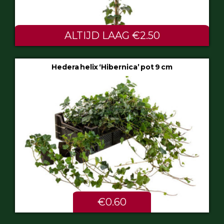
ALTIJD LAAG €2.50
Hedera helix ‘Hibernica’ pot 9 cm
€0.60