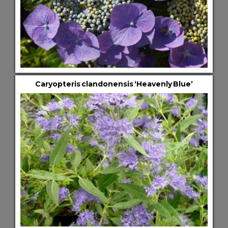
Caryopteris clandonensis ‘Heavenly Blue’