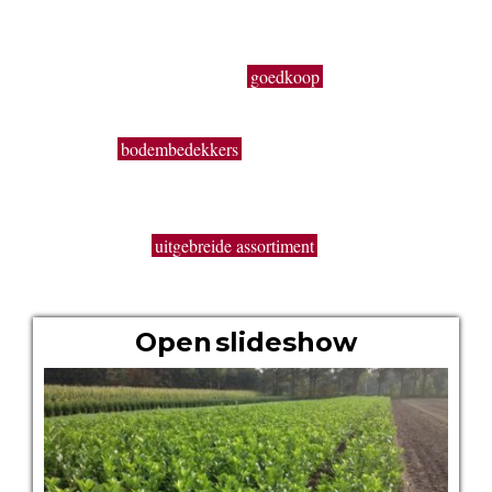
tuinmeubelen en keukengerief. In onze serre kweken wij een
uitgebreid assortiment van de beste tuinplanten in potten, op
onze buitenafdeling staan onze kluitplanten en bomen. Vanuit
een grote voorraad kunnen wij
goedkoop
planten aanbieden,
vers uit de kwekerij. Buiten ons vast assortiment aan vaste
planten, Buxus, sierheesters, bomen, haagplanten,
fruitbomen,
bodembedekkers
, siergrassen, coniferen, rozen,
bamboes, klimplanten enz. volgen wij de seizoenen. Zo kun
je bij ons ook terecht voor een breed gamma éénjarige
zomerbloeiers (perkplanten). De overzichtelijke indeling, de
brede paden, het
uitgebreide assortiment
en de grote
hoeveelheden geven je de kans om snel en handig alles te
vinden wat je nodig hebt.
Open slideshow