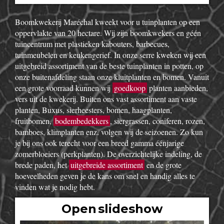
Boomkwekerij Maréchal kweekt voor u tuinplanten op een
oppervlakte van 20 hectare. Wij zijn boomkwekers en géén
tuincentrum met plastieken kabouters, barbecues,
tuinmeubelen en keukengerief. In onze serre kweken wij een
uitgebreid assortiment van de beste tuinplanten in potten, op
onze buitenafdeling staan onze kluitplanten en bomen. Vanuit
een grote voorraad kunnen wij
goedkoop
planten aanbieden,
vers uit de kwekerij. Buiten ons vast assortiment aan vaste
planten, Buxus, sierheesters, bomen, haagplanten,
fruitbomen,
bodembedekkers
, siergrassen, coniferen, rozen,
bamboes, klimplanten enz. volgen wij de seizoenen. Zo kun
je bij ons ook terecht voor een breed gamma éénjarige
zomerbloeiers (perkplanten). De overzichtelijke indeling, de
brede paden, het
uitgebreide assortiment
en de grote
hoeveelheden geven je de kans om snel en handig alles te
vinden wat je nodig hebt.
Open slideshow