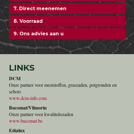
7. Direct meenemen
8. Voorraad
9. Ons advies aan u
LINKS
DCM
Onze partner voor meststoffen, graszaden, potgronden en
schors
www.dcm-info.com
Bucomat/Vilmorin
Onze partner voor kwaliteitszaden
www.bucomat.be
Edialux