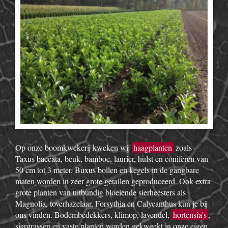
Op onze boomkwekerij kweken wij
haagplanten
zoals
Taxus baccata, beuk, bamboe, laurier, hulst en coniferen van
50 cm tot 3 meter. Buxus bollen en kegels in de gangbare
maten worden in zeer grote getallen geproduceerd. Ook extra
grote planten van uitbundig bloeiende sierheesters als
Magnolia, toverhazelaar, Forsythia en Calycanthus kun je bij
ons vinden. Bodembedekkers, klimop, lavendel,
hortensia’s
,
siergrassen en vaste planten worden gekweekt in onze eigen