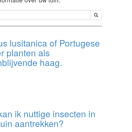
s lusitanica of Portugese
er planten als
blijvende haag.
an ik nuttige insecten in
tuin aantrekken?