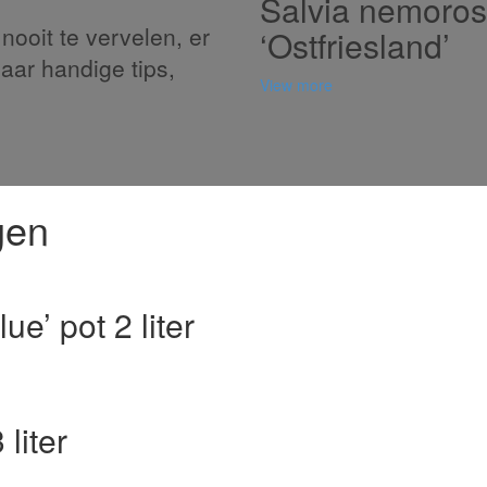
Salvia nemoro
nooit te vervelen, er
‘Ostfriesland’
naar handige tips,
View more
gen
e’ pot 2 liter
liter