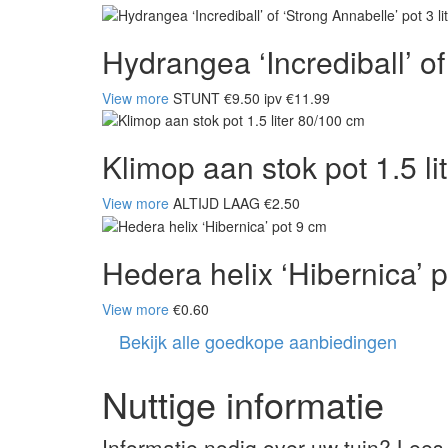
Hydrangea ‘Incrediball’ of 
View more
STUNT €9.50 ipv €11.99
Klimop aan stok pot 1.5 l
View more
ALTIJD LAAG €2.50
Hedera helix ‘Hibernica’ 
View more
€0.60
Bekijk alle goedkope aanbiedingen
Nuttige informatie
Informatie nodig over uw tuin? Lees