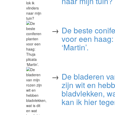
naar mijn tuin?
→
De beste conif
voor een haag: 
‘Martin’.
→
De bladeren va
zijn wit en heb
bladvlekken, wa
kan ik hier teg