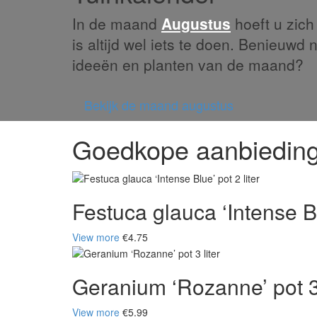
In de maand
Augustus
hoeft u zich 
is altijd wel iets te doen. Benieuwd 
ideeën en planten van de maand?
Bekijk de maand augustus
Goedkope aanbiedin
Festuca glauca ‘Intense Blu
View more
€4.75
Geranium ‘Rozanne’ pot 3 
View more
€5.99