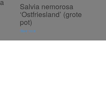
sa
Salvia nemorosa
‘Ostfriesland’ (grote
pot)
View more