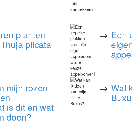
eren planten
→
Een a
Thuja plicata
eige
appe
n mijn rozen
→
Wat k
ben
Buxu
t is dit en wat
en doen?