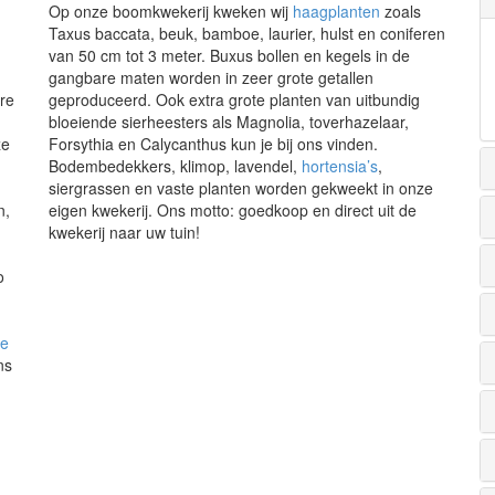
Op onze boomkwekerij kweken wij
haagplanten
zoals
Taxus baccata, beuk, bamboe, laurier, hulst en coniferen
van 50 cm tot 3 meter. Buxus bollen en kegels in de
gangbare maten worden in zeer grote getallen
re
geproduceerd. Ook extra grote planten van uitbundig
bloeiende sierheesters als Magnolia, toverhazelaar,
ze
Forsythia en Calycanthus kun je bij ons vinden.
Bodembedekkers, klimop, lavendel,
hortensia’s
,
siergrassen en vaste planten worden gekweekt in onze
n,
eigen kwekerij. Ons motto: goedkoop en direct uit de
kwekerij naar uw tuin!
o
de
ns