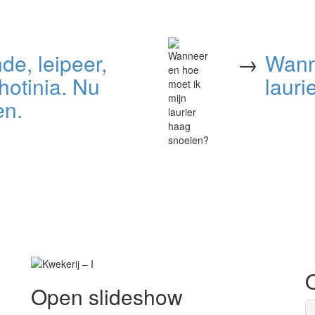
de, leipeer,
→
Wann
photinia. Nu
lauri
en.
Open slideshow