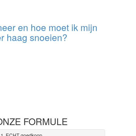
eer en hoe moet ik mijn
er haag snoeien?
ONZE FORMULE
1. ECHT goedkoop