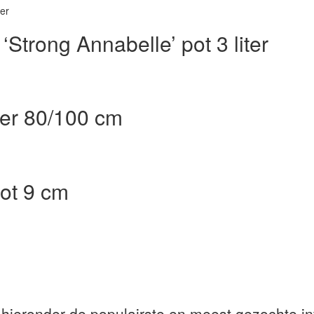
‘Strong Annabelle’ pot 3 liter
iter 80/100 cm
pot 9 cm
 hieronder de populairste en meest gezochte in