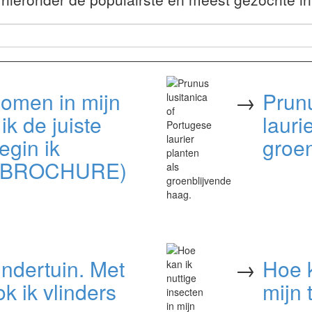
ibomen in mijn
→
Prunu
ik de juiste
lauri
egin ik
groen
FOBROCHURE)
indertuin. Met
→
Hoe k
k ik vlinders
mijn 