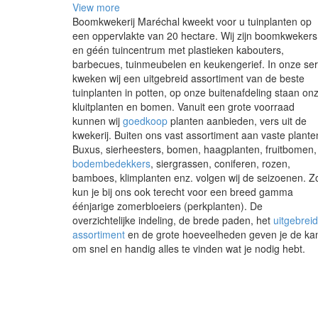
View more
Boomkwekerij Maréchal kweekt voor u tuinplanten op
een oppervlakte van 20 hectare. Wij zijn boomkwekers
en géén tuincentrum met plastieken kabouters,
barbecues, tuinmeubelen en keukengerief. In onze ser
kweken wij een uitgebreid assortiment van de beste
tuinplanten in potten, op onze buitenafdeling staan on
kluitplanten en bomen. Vanuit een grote voorraad
kunnen wij
goedkoop
planten aanbieden, vers uit de
kwekerij. Buiten ons vast assortiment aan vaste plante
Buxus, sierheesters, bomen, haagplanten, fruitbomen,
bodembedekkers
, siergrassen, coniferen, rozen,
bamboes, klimplanten enz. volgen wij de seizoenen. Z
kun je bij ons ook terecht voor een breed gamma
éénjarige zomerbloeiers (perkplanten). De
overzichtelijke indeling, de brede paden, het
uitgebrei
assortiment
en de grote hoeveelheden geven je de ka
om snel en handig alles te vinden wat je nodig hebt.