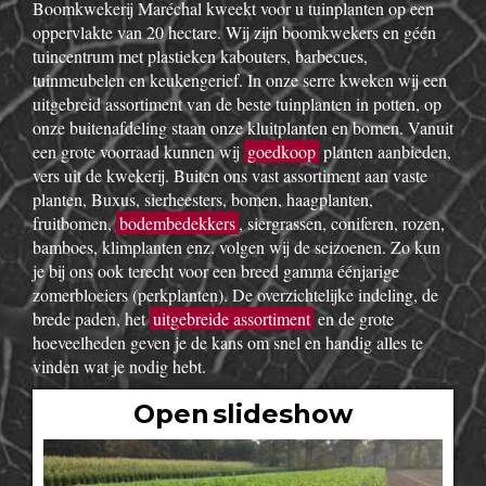
Boomkwekerij Maréchal kweekt voor u tuinplanten op een
oppervlakte van 20 hectare. Wij zijn boomkwekers en géén
tuincentrum met plastieken kabouters, barbecues,
tuinmeubelen en keukengerief. In onze serre kweken wij een
uitgebreid assortiment van de beste tuinplanten in potten, op
onze buitenafdeling staan onze kluitplanten en bomen. Vanuit
een grote voorraad kunnen wij
goedkoop
planten aanbieden,
vers uit de kwekerij. Buiten ons vast assortiment aan vaste
planten, Buxus, sierheesters, bomen, haagplanten,
fruitbomen,
bodembedekkers
, siergrassen, coniferen, rozen,
bamboes, klimplanten enz. volgen wij de seizoenen. Zo kun
je bij ons ook terecht voor een breed gamma éénjarige
zomerbloeiers (perkplanten). De overzichtelijke indeling, de
brede paden, het
uitgebreide assortiment
en de grote
hoeveelheden geven je de kans om snel en handig alles te
vinden wat je nodig hebt.
Open slideshow