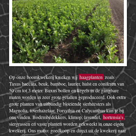
Op onze boomkwekerij kweken wij
haagplanten
zoals
Taxus baccata, beuk, bamboe, laurier, hulst en coniferen van
50 cm tot 3 meter. Buxus bollen en kegels in de gangbare
maten worden in zeer grote getallen geproduceerd. Ook extra
grote planten van uitbundig bloeiende sierheesters als
Magnolia, toverhazelaar, Forsythia en Calycanthus kun je bij
ons vinden. Bodembedekkers, klimop, lavendel,
hortensia’s
,
siergrassen en vaste planten worden gekweekt in onze eigen
kwekerij. Ons motto: goedkoop en direct uit de kwekerij naar