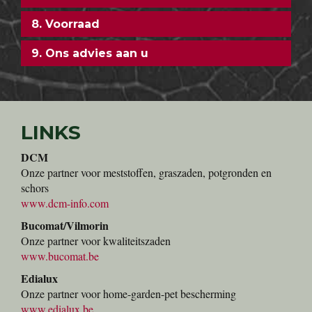
8. Voorraad
9. Ons advies aan u
LINKS
DCM
Onze partner voor meststoffen, graszaden, potgronden en
schors
www.dcm-info.com
Bucomat/Vilmorin
Onze partner voor kwaliteitszaden
www.bucomat.be
Edialux
Onze partner voor home-garden-pet bescherming
www.edialux.be