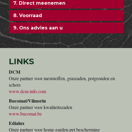
7. Direct meenemen
8. Voorraad
9. Ons advies aan u
LINKS
DCM
Onze partner voor meststoffen, graszaden, potgronden en
schors
www.dcm-info.com
Bucomat/Vilmorin
Onze partner voor kwaliteitszaden
www.bucomat.be
Edialux
Onze partner voor home-garden-pet bescherming