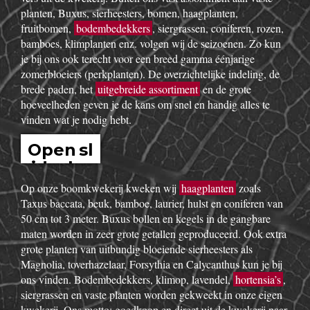
planten, Buxus, sierheesters, bomen, haagplanten,
fruitbomen,
bodembedekkers
, siergrassen, coniferen, rozen,
bamboes, klimplanten enz. volgen wij de seizoenen. Zo kun
je bij ons ook terecht voor een breed gamma éénjarige
zomerbloeiers (perkplanten). De overzichtelijke indeling, de
brede paden, het
uitgebreide assortiment
en de grote
hoeveelheden geven je de kans om snel en handig alles te
vinden wat je nodig hebt.
Open sl
idesho
w
Op onze boomkwekerij kweken wij
haagplanten
zoals
Taxus baccata, beuk, bamboe, laurier, hulst en coniferen van
50 cm tot 3 meter. Buxus bollen en kegels in de gangbare
maten worden in zeer grote getallen geproduceerd. Ook extra
grote planten van uitbundig bloeiende sierheesters als
Magnolia, toverhazelaar, Forsythia en Calycanthus kun je bij
ons vinden. Bodembedekkers, klimop, lavendel,
hortensia’s
,
siergrassen en vaste planten worden gekweekt in onze eigen
kwekerij. Ons motto: goedkoop en direct uit de kwekerij naar