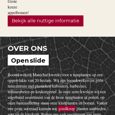
Bekijk alle nuttige informatie
OVER ONS
Open slide
show
Boomkwekerij Maréchal kweekt voor u tuinplanten op een
oppervlakte van 20 hectare. Wij zijn boomkwekers en géén
tuincentrum met plastieken kabouters, barbecues,
tuinmeubelen en keukengerief. In onze serre kweken wij een
uitgebreid assortiment van de beste tuinplanten in potten, op
onze buitenafdeling staan onze kluitplanten en bomen. Vanuit
een grote voorraad kunnen wij
goedkoop
planten aanbieden,
vers uit de kwekerij. Buiten ons vast assortiment aan vaste