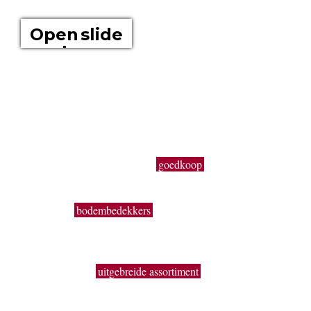
OVER ONS
Open slide
show
Boomkwekerij Maréchal kweekt voor u tuinplanten op een
oppervlakte van 20 hectare. Wij zijn boomkwekers en géén
tuincentrum met plastieken kabouters, barbecues,
tuinmeubelen en keukengerief. In onze serre kweken wij een
uitgebreid assortiment van de beste tuinplanten in potten, op
onze buitenafdeling staan onze kluitplanten en bomen. Vanuit
een grote voorraad kunnen wij
goedkoop
planten aanbieden,
vers uit de kwekerij. Buiten ons vast assortiment aan vaste
planten, Buxus, sierheesters, bomen, haagplanten,
fruitbomen,
bodembedekkers
, siergrassen, coniferen, rozen,
bamboes, klimplanten enz. volgen wij de seizoenen. Zo kun
je bij ons ook terecht voor een breed gamma éénjarige
zomerbloeiers (perkplanten). De overzichtelijke indeling, de
brede paden, het
uitgebreide assortiment
en de grote
hoeveelheden geven je de kans om snel en handig alles te
vinden wat je nodig hebt.