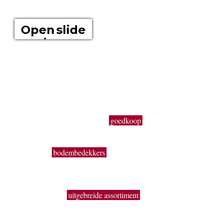
OVER ONS
Open slide
show
Boomkwekerij Maréchal kweekt voor u tuinplanten op een
oppervlakte van 20 hectare. Wij zijn boomkwekers en géén
tuincentrum met plastieken kabouters, barbecues,
tuinmeubelen en keukengerief. In onze serre kweken wij een
uitgebreid assortiment van de beste tuinplanten in potten, op
onze buitenafdeling staan onze kluitplanten en bomen. Vanuit
een grote voorraad kunnen wij
goedkoop
planten aanbieden,
vers uit de kwekerij. Buiten ons vast assortiment aan vaste
planten, Buxus, sierheesters, bomen, haagplanten,
fruitbomen,
bodembedekkers
, siergrassen, coniferen, rozen,
bamboes, klimplanten enz. volgen wij de seizoenen. Zo kun
je bij ons ook terecht voor een breed gamma éénjarige
zomerbloeiers (perkplanten). De overzichtelijke indeling, de
brede paden, het
uitgebreide assortiment
en de grote
hoeveelheden geven je de kans om snel en handig alles te
vinden wat je nodig hebt.