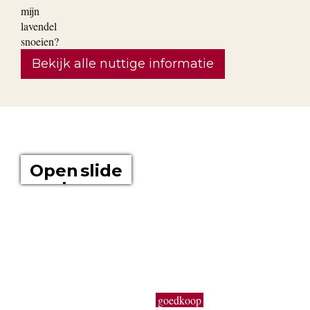
Bekijk alle nuttige informatie
OVER ONS
Open slide
show
Boomkwekerij Maréchal kweekt voor u tuinplanten op een
oppervlakte van 20 hectare. Wij zijn boomkwekers en géén
tuincentrum met plastieken kabouters, barbecues,
tuinmeubelen en keukengerief. In onze serre kweken wij een
uitgebreid assortiment van de beste tuinplanten in potten, op
onze buitenafdeling staan onze kluitplanten en bomen. Vanuit
een grote voorraad kunnen wij
goedkoop
planten aanbieden,