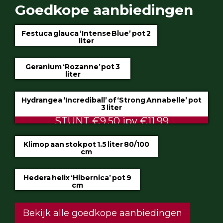
Goedkope aanbiedingen
Festuca glauca ‘Intense Blue’ pot 2
liter
€4.75
Geranium ‘Rozanne’ pot 3
liter
€5.99
Hydrangea ‘Incrediball’ of ‘Strong Annabelle’ pot
3 liter
STUNT €9.50 ipv €11.99
Klimop aan stok pot 1.5 liter 80/100
cm
ALTIJD LAAG €2.50
Hedera helix ‘Hibernica’ pot 9
cm
€0.60
Bekijk alle goedkope aanbiedingen