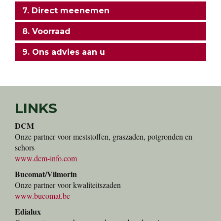
7. Direct meenemen
8. Voorraad
9. Ons advies aan u
LINKS
DCM
Onze partner voor meststoffen, graszaden, potgronden en
schors
www.dcm-info.com
Bucomat/Vilmorin
Onze partner voor kwaliteitszaden
www.bucomat.be
Edialux