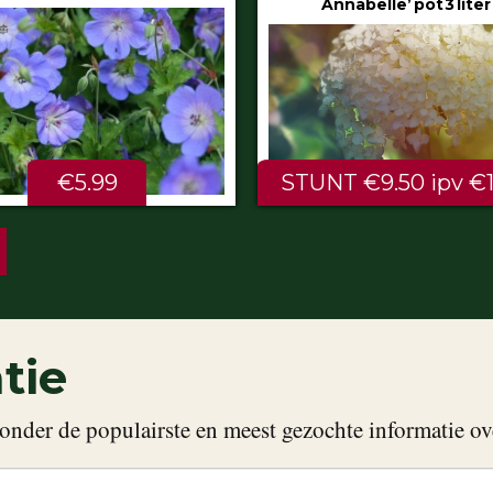
Annabelle’ pot 3 liter
80/100 cm
NT €9.50 ipv €11.99
ALTIJD LAAG €2.
tie
onder de populairste en meest gezochte informatie ov