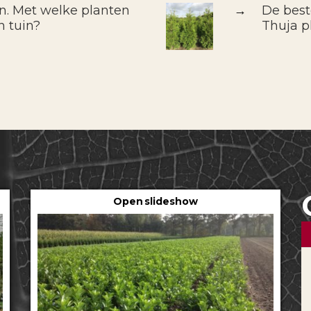
in. Met welke planten
→
De best
n tuin?
Thuja pl
Open slideshow