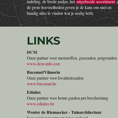
indeling, de brede paden, het
uitgebreide assortiment
de grote hoeveelheden geven je de kans om snel en
handig alles te vinden wat je nodig hebt.
LINKS
DCM
Onze partner voor meststoffen, graszaden, potgronden 
www.dcm-info.com
Bucomat/Vilmorin
Onze partner voor kwaliteitszaden
www.bucomat.be
Edialux
Onze partner voor home-garden-pet bescherming
www.edialux.be
Wouter de Riemaecker - Tuinarchitectuur
Een uniek tuinontwerp laten maken?