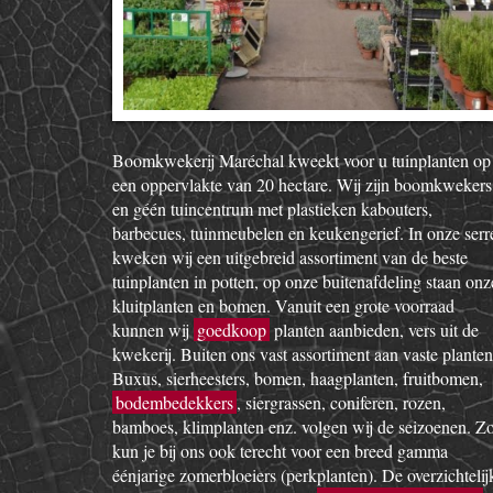
Boomkwekerij Maréchal kweekt voor u tuinplanten op
een oppervlakte van 20 hectare. Wij zijn boomkwekers
en géén tuincentrum met plastieken kabouters,
barbecues, tuinmeubelen en keukengerief. In onze serr
kweken wij een uitgebreid assortiment van de beste
tuinplanten in potten, op onze buitenafdeling staan onz
kluitplanten en bomen. Vanuit een grote voorraad
kunnen wij
goedkoop
planten aanbieden, vers uit de
kwekerij. Buiten ons vast assortiment aan vaste planten
Buxus, sierheesters, bomen, haagplanten, fruitbomen,
bodembedekkers
, siergrassen, coniferen, rozen,
bamboes, klimplanten enz. volgen wij de seizoenen. Z
kun je bij ons ook terecht voor een breed gamma
éénjarige zomerbloeiers (perkplanten). De overzichtelij