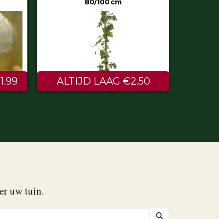
50
€0.60
er uw tuin.