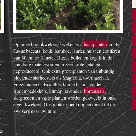
Op onze boomkwekerij kweken wij
haagplanten
zoals
Taxus baccata, beuk, bamboe, laurier, hulst en coniferen
van 50 cm tot 3 meter. Buxus bollen en kegels in de
e
gangbare maten worden in zeer grote getallen
geproduceerd. Ook extra grote planten van uitbundig
e
bloeiende sierheesters als Magnolia, toverhazelaar,
Forsythia en Calycanthus kun je bij ons vinden.
Bodembedekkers, klimop, lavendel,
hortensia’s
,
,
siergrassen en vaste planten worden gekweekt in onze
eigen kwekerij. Ons motto: goedkoop en direct uit de
kwekerij naar uw tuin!
o
ke