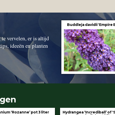
Buddleja davidii ‘Empire 
te vervelen, er is altijd
tips, ideeën en planten
ngen
gea ‘Incrediball’ of ‘Strong
Klimop aan stok pot 1.5 l