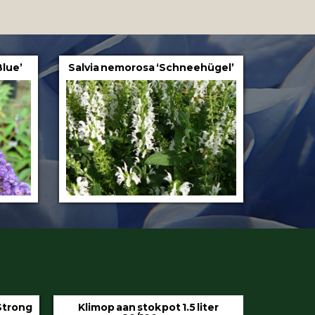
Blue’
Salvia nemorosa ‘Schneehügel’
iter
Hedera helix ‘Hibernica’ pot 9 cm