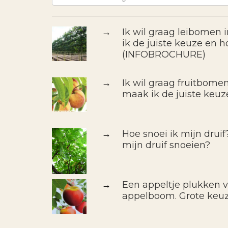
→
Ik wil graag leibomen 
ik de juiste keuze en h
(INFOBROCHURE)
→
Ik wil graag fruitbomen
maak ik de juiste keuz
→
Hoe snoei ik mijn drui
mijn druif snoeien?
→
Een appeltje plukken 
appelboom. Grote keu