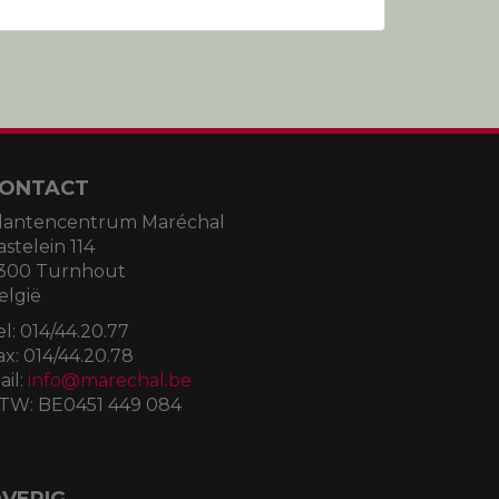
ONTACT
lantencentrum Maréchal
astelein 114
300 Turnhout
elgië
el:
014/44.20.77
ax:
014/44.20.78
ail:
info@marechal.be
TW:
BE0451 449 084