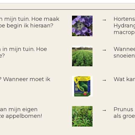
in mijn tuin. Hoe maak
→
Hortens
oe begin ik hieraan?
Hydrang
macrop
 in mijn tuin. Hoe
→
Wanneer
e?
snoeien
f? Wanneer moet ik
→
Wat kan
van mijn eigen
→
Prunus 
ze appelbomen!
als gro