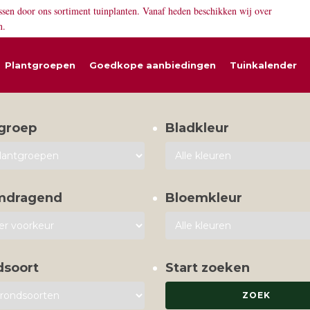
ssen door ons sortiment tuinplanten. Vanaf heden beschikken wij over
n.
Plantgroepen
Goedkope aanbiedingen
Tuinkalender
groep
Bladkleur
mdragend
Bloemkleur
dsoort
Start zoeken