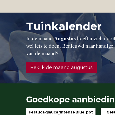
Tuinkalender
Augustus
In de maand
hoeft u zich nooit 
wel iets te doen. Benieuwd naar handige 
van de maand?
Bekijk de maand augustus
Goedkope aanbiedi
 Blue’ pot
Geranium ‘Rozanne’ pot 3 liter
Hydran