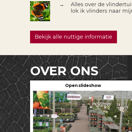
→
Alles over de vlindertu
lok ik vlinders naar mij
Bekijk alle nuttige informatie
OVER ONS
Open slideshow