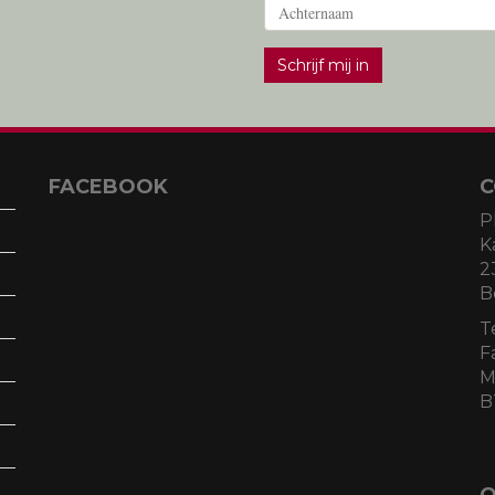
Schrijf mij in
FACEBOOK
C
P
K
2
B
T
F
M
B