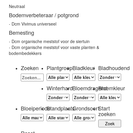
Neutraal
Bodemverbeteraar / potgrond
- Dcm Vivimus universeel
Bemesting
- Dcm organische meststof voor de siertuin
- Dcm organische meststof voor vaste planten &
bodembedekkers
Zoeken
Plantgroep
Bladkleur
Bladhoudend
Winterhard
Bloemdragend
Bloemkleur
Bloeiperiode
Standplaats
Grondsoort
Start
zoeken