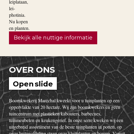
Bekijk alle nuttige informatie
OVER ONS
Open slide
show
Boomkwekerij Maréchal kweekt voor u tuinplanten op een
oppervlakte van 20 hectare. Wij zijn boomkwekers en géén
tuincentrum met plastieken kabouters, barbecues,
tuinmeubelen en keukengerief. In onze serre kweken wij een
uitgebreid assortiment van de beste tuinplanten in potten, op
onze buitenafdeling staan onze kluitplanten en bomen. Vanuit