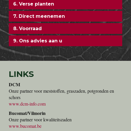
6. Verse planten
7. Direct meenemen
8. Voorraad
9. Ons advies aan u
LINKS
DCM
Onze partner voor meststoffen, graszaden, potgronden en
schors
www.dcm-info.com
Bucomat/Vilmorin
Onze partner voor kwaliteitszaden
www.bucomat.be