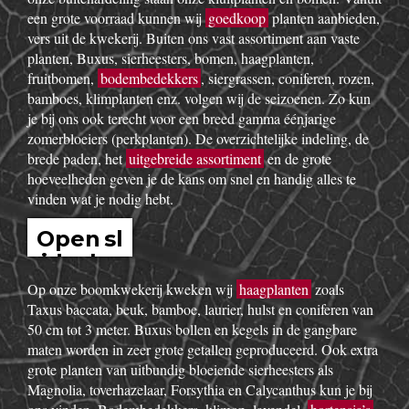
een grote voorraad kunnen wij
goedkoop
planten aanbieden,
vers uit de kwekerij. Buiten ons vast assortiment aan vaste
planten, Buxus, sierheesters, bomen, haagplanten,
fruitbomen,
bodembedekkers
, siergrassen, coniferen, rozen,
bamboes, klimplanten enz. volgen wij de seizoenen. Zo kun
je bij ons ook terecht voor een breed gamma éénjarige
zomerbloeiers (perkplanten). De overzichtelijke indeling, de
brede paden, het
uitgebreide assortiment
en de grote
hoeveelheden geven je de kans om snel en handig alles te
vinden wat je nodig hebt.
Open sl
idesho
w
Op onze boomkwekerij kweken wij
haagplanten
zoals
Taxus baccata, beuk, bamboe, laurier, hulst en coniferen van
50 cm tot 3 meter. Buxus bollen en kegels in de gangbare
maten worden in zeer grote getallen geproduceerd. Ook extra
grote planten van uitbundig bloeiende sierheesters als
Magnolia, toverhazelaar, Forsythia en Calycanthus kun je bij