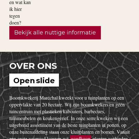
Bekijk alle nuttige informatie
OVER ONS
Open slide
show
Boomkwekerij Maréchal kweekt voor u tuinplanten op een
oppervlakte van 20 hectare. Wij zijn boomkwekers en géén
tuincentrum met plastieken kabouters, barbecues,
tuinmeubelen en keukengerief. In onze serre kweken wij een
uitgebreid assortiment van de beste tuinplanten in potten, op
onze buitenafdeling staan onze kluitplanten en bomen. Vanuit
een grote voorraad kunnen wij
goedkoop
planten aanbieden,