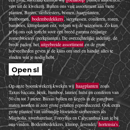
vers uit de kwekerij. Buiten ons vast assortiment aan vaste
planten, Buxus, sierheesters, bomen, haagplanten,
fruitbomen,
bodembedekkers
, siergrassen, coniferen, rozen,
bamboes, klimplanten enz. volgen wij de seizoenen. Zo kun
je bij ons ook terecht voor een breed gamma éénjarige
zomerbloeiers (perkplanten). De overzichtelijke indeling, de
brede paden, het
uitgebreide assortiment
en de grote
hoeveelheden geven je de kans om snel en handig alles te
vinden wat je nodig hebt.
Open sl
idesho
w
Op onze boomkwekerij kweken wij
haagplanten
zoals
Taxus baccata, beuk, bamboe, laurier, hulst en coniferen van
50 cm tot 3 meter. Buxus bollen en kegels in de gangbare
maten worden in zeer grote getallen geproduceerd. Ook extra
grote planten van uitbundig bloeiende sierheesters als
Magnolia, toverhazelaar, Forsythia en Calycanthus kun je bij
ons vinden. Bodembedekkers, klimop, lavendel,
hortensia’s
,