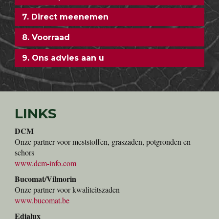
7. Direct meenemen
8. Voorraad
9. Ons advies aan u
LINKS
DCM
Onze partner voor meststoffen, graszaden, potgronden en
schors
www.dcm-info.com
Bucomat/Vilmorin
Onze partner voor kwaliteitszaden
www.bucomat.be
Edialux