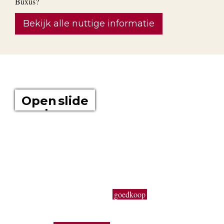
Bekijk alle nuttige informatie
OVER ONS
Open slide
show
Boomkwekerij Maréchal kweekt voor u tuinplanten op een
oppervlakte van 20 hectare. Wij zijn boomkwekers en géén
tuincentrum met plastieken kabouters, barbecues,
tuinmeubelen en keukengerief. In onze serre kweken wij een
uitgebreid assortiment van de beste tuinplanten in potten, op
onze buitenafdeling staan onze kluitplanten en bomen. Vanuit
een grote voorraad kunnen wij
goedkoop
planten aanbieden,
vers uit de kwekerij. Buiten ons vast assortiment aan vaste
planten, Buxus, sierheesters, bomen, haagplanten,