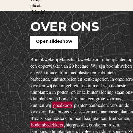
OVER ONS
Open slideshow
Boomkwekerij Maréchal kweekt voor u tuinplanten op
een oppervlakte van 20 hectare. Wij zijn boomkwekers
en géén tuincentrum met plastieken kabouters,
barbecues, tuinmeubelen en keukengerief. In onze serr
kweken wij een uitgebreid assortiment van de beste
tuinplanten in potten, op onze buitenafdeling staan onz
kluitplanten en bomen. Vanuit een grote voorraad
kunnen wij
goedkoop
planten aanbieden, vers uit de
kwekerij. Buiten ons vast assortiment aan vaste planten
Buxus, sierheesters, bomen, haagplanten, fruitbomen,
bodembedekkers
, siergrassen, coniferen, rozen,
bamboes, klimplanten enz. volgen wij de seizoenen. Z