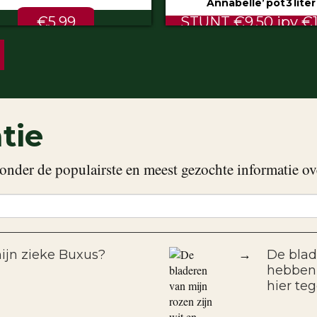
Annabelle’ pot 3 liter
80/100 cm
NT €9.50 ipv €11.99
ALTIJD LAAG €2.
tie
onder de populairste en meest gezochte informatie ov
ijn zieke Buxus?
→
De blad
hebben 
hier te