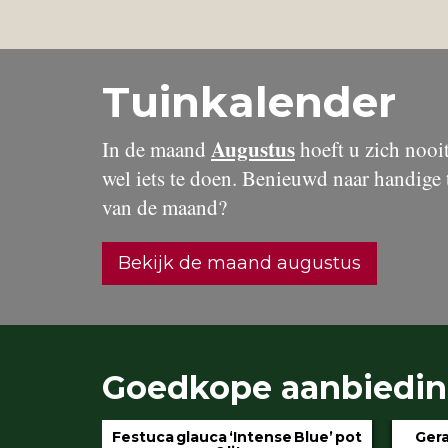
Tuinkalender
Augustus
In de maand
hoeft u zich nooit 
wel iets te doen. Benieuwd naar handige 
van de maand?
Bekijk de maand augustus
Goedkope aanbiedi
 Blue’ pot
Geranium ‘Rozanne’ pot 3 liter
Hydran