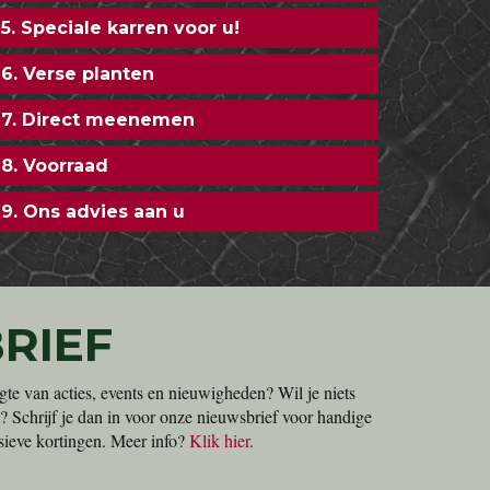
5. Speciale karren voor u!
6. Verse planten
7. Direct meenemen
8. Voorraad
9. Ons advies aan u
RIEF
gte van acties, events en nieuwigheden? Wil je niets
? Schrijf je dan in voor onze nieuwsbrief voor handige
lusieve kortingen. Meer info?
Klik hier
.