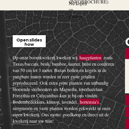
Open slides
how
Op onze boomkwekerij kweken wij
haagplanten
zoals
Taxus baccata, beuk, bamboe, laurier, hulst en coniferen
van 50 cm tot 3 meter. Buxus bollen en kegels in de
e
gangbare maten worden in zeer grote getallen
geproduceerd. Ook extra grote planten van uitbundig
e
bloeiende sierheesters als Magnolia, toverhazelaar,
Forsythia en Calycanthus kun je bij ons vinden.
Bodembedekkers, klimop, lavendel,
hortensia’s
,
,
siergrassen en vaste planten worden gekweekt in onze
eigen kwekerij. Ons motto: goedkoop en direct uit de
kwekerij naar uw tuin!
o