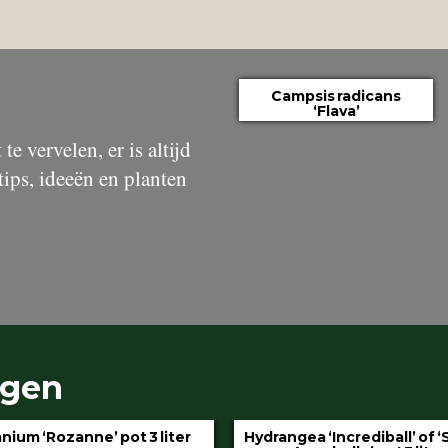
Campsis radicans
‘Flava’
te vervelen, er is altijd
tips, ideeën en planten
ngen
gea ‘Incrediball’ of ‘Strong
Klimop aan stok pot 1.5 l