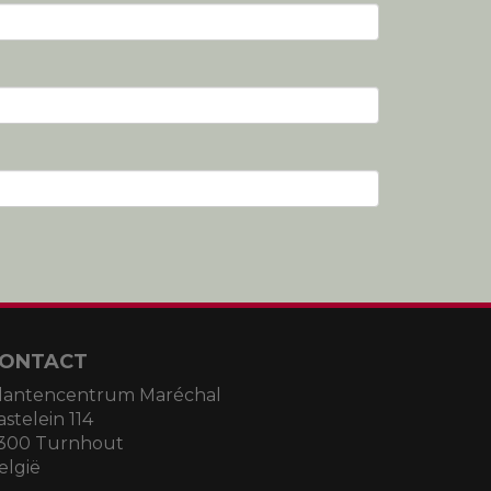
ONTACT
lantencentrum Maréchal
astelein 114
300 Turnhout
elgië