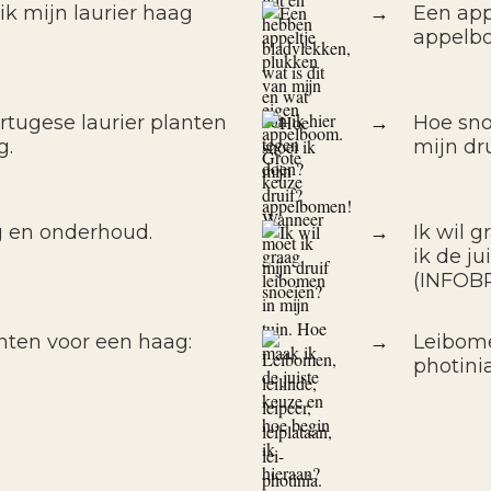
k mijn laurier haag
→
Een app
appelb
rtugese laurier planten
→
Hoe sno
g.
mijn dr
g en onderhoud.
→
Ik wil 
ik de j
(INFOB
nten voor een haag:
→
Leibomen
photini