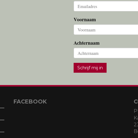
Voornaam
Achternaam
Schrijf mij in
FACEBOOK
C
P
K
2
B