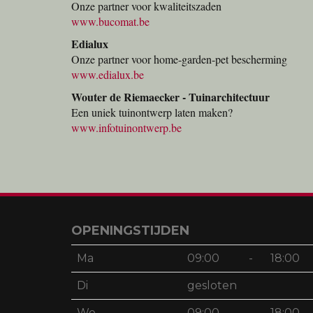
Onze partner voor kwaliteitszaden
www.bucomat.be
Edialux
Onze partner voor home-garden-pet bescherming
www.edialux.be
Wouter de Riemaecker - Tuinarchitectuur
Een uniek tuinontwerp laten maken?
www.infotuinontwerp.be
OPENINGSTIJDEN
Ma
09:00
-
18:00
Di
gesloten
Wo
09:00
-
18:00