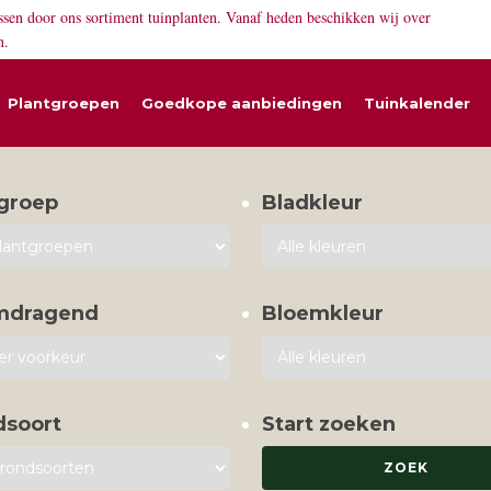
ssen door ons sortiment tuinplanten. Vanaf heden beschikken wij over
n.
Plantgroepen
Goedkope aanbiedingen
Tuinkalender
groep
Bladkleur
mdragend
Bloemkleur
dsoort
Start zoeken