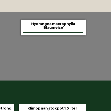
Hydrangea macrophylla
‘Blaumeise’
iter
Hedera helix ‘Hibernica’ pot 9 cm