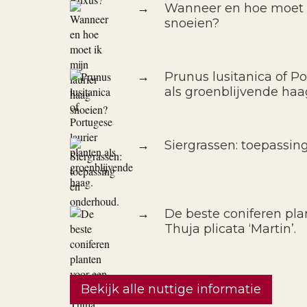
→
Wanneer en hoe moet i
snoeien?
→
Prunus lusitanica of Po
als groenblijvende haa
→
Siergrassen: toepassin
→
De beste coniferen pla
Thuja plicata ‘Martin’.
Bekijk alle nuttige informatie