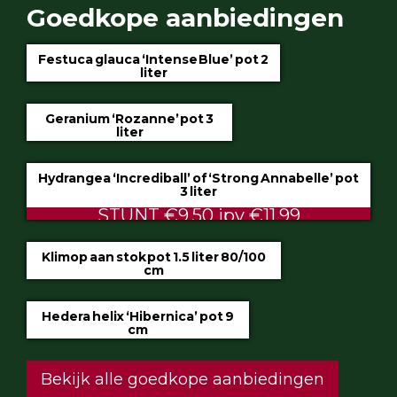
Goedkope aanbiedingen
Festuca glauca ‘Intense Blue’ pot 2
liter
€4.75
Geranium ‘Rozanne’ pot 3
liter
€5.99
Hydrangea ‘Incrediball’ of ‘Strong Annabelle’ pot
3 liter
STUNT €9.50 ipv €11.99
Klimop aan stok pot 1.5 liter 80/100
cm
ALTIJD LAAG €2.50
Hedera helix ‘Hibernica’ pot 9
cm
€0.60
Bekijk alle goedkope aanbiedingen