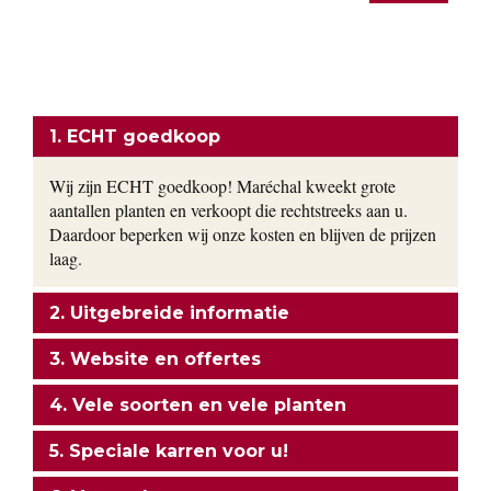
siergrassen en vaste planten worden gekweekt in onze eigen
kwekerij. Ons motto: goedkoop en direct uit de kwekerij naar
uw tuin!
ONZE FORMULE
1. ECHT goedkoop
Wij zijn ECHT goedkoop! Maréchal kweekt grote
aantallen planten en verkoopt die rechtstreeks aan u.
Daardoor beperken wij onze kosten en blijven de prijzen
laag.
2. Uitgebreide informatie
3. Website en offertes
4. Vele soorten en vele planten
5. Speciale karren voor u!