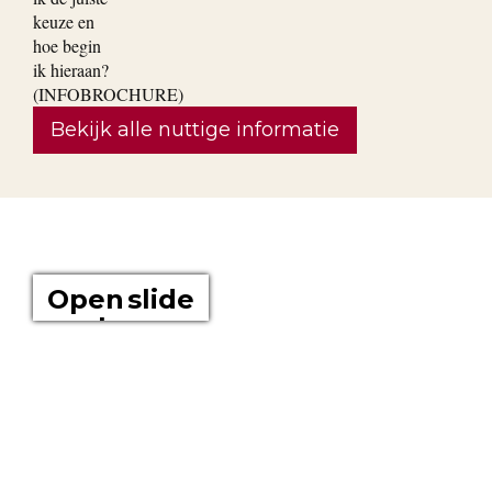
Bekijk alle nuttige informatie
OVER ONS
Open slide
show
Boomkwekerij Maréchal kweekt voor u tuinplanten op een
oppervlakte van 20 hectare. Wij zijn boomkwekers en géén
tuincentrum met plastieken kabouters, barbecues,
tuinmeubelen en keukengerief. In onze serre kweken wij een
uitgebreid assortiment van de beste tuinplanten in potten, op
onze buitenafdeling staan onze kluitplanten en bomen. Vanuit