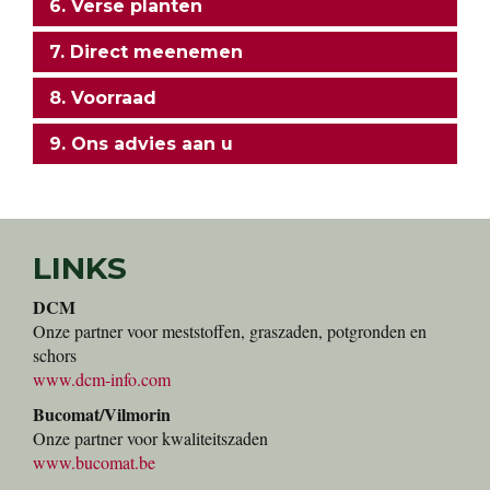
6. Verse planten
7. Direct meenemen
8. Voorraad
9. Ons advies aan u
LINKS
DCM
Onze partner voor meststoffen, graszaden, potgronden en
schors
www.dcm-info.com
Bucomat/Vilmorin
Onze partner voor kwaliteitszaden
www.bucomat.be