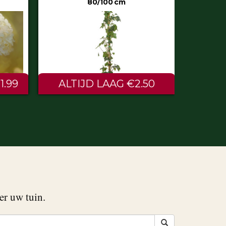
50
€0.60
er uw tuin.