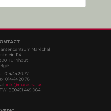
ONTACT
lantencentrum Maréchal
astelein 114
300 Turnhout
elgië
el:
014/44.20.77
ax:
014/44.20.78
ail:
info@marechal.be
TW:
BE0451 449 084