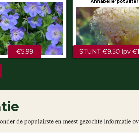
Annabelle’ pot 3 liter
80/100 cm
NT €9.50 ipv €11.99
ALTIJD LAAG €2.
tie
onder de populairste en meest gezochte informatie ov