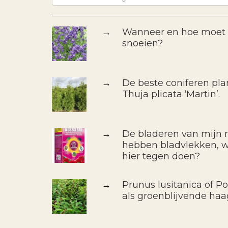
→
Wanneer en hoe moet i
snoeien?
→
De beste coniferen pla
Thuja plicata ‘Martin’.
→
De bladeren van mijn r
hebben bladvlekken, wa
hier tegen doen?
→
Prunus lusitanica of Po
als groenblijvende haa