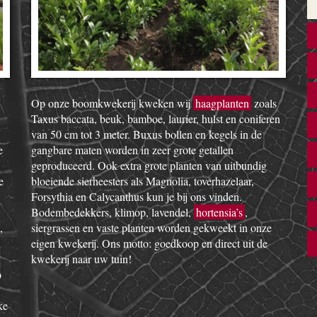
Op onze boomkwekerij kweken wij
haagplanten
zoals
Taxus baccata, beuk, bamboe, laurier, hulst en coniferen
van 50 cm tot 3 meter. Buxus bollen en kegels in de
e
gangbare maten worden in zeer grote getallen
geproduceerd. Ook extra grote planten van uitbundig
e
bloeiende sierheesters als Magnolia, toverhazelaar,
Forsythia en Calycanthus kun je bij ons vinden.
Bodembedekkers, klimop, lavendel,
hortensia’s
,
,
siergrassen en vaste planten worden gekweekt in onze
eigen kwekerij. Ons motto: goedkoop en direct uit de
kwekerij naar uw tuin!
o
ke