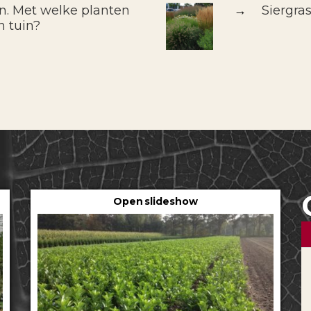
in. Met welke planten
→
Siergra
n tuin?
Open slideshow