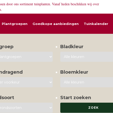
ssen door ons sortiment tuinplanten. Vanaf heden beschikken wij over
n.
Plantgroepen
Goedkope aanbiedingen
Tuinkalender
groep
Bladkleur
mdragend
Bloemkleur
dsoort
Start zoeken