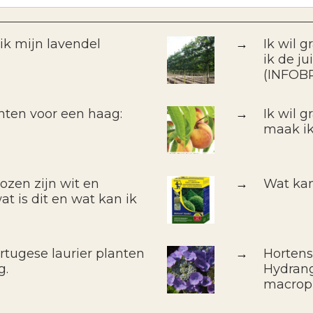
k mijn lavendel
→
Ik wil 
ik de j
(INFOB
nten voor een haag:
→
Ik wil 
maak ik
ozen zijn wit en
→
Wat kan
t is dit en wat kan ik
rtugese laurier planten
→
Hortens
g.
Hydrang
macrop