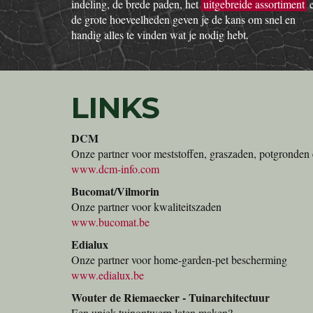
indeling, de brede paden, het
uitgebreide assortiment
de grote hoeveelheden geven je de kans om snel en
handig alles te vinden wat je nodig hebt.
LINKS
DCM
Onze partner voor meststoffen, graszaden, potgronden 
www.dcm-info.com
Bucomat/Vilmorin
Onze partner voor kwaliteitszaden
www.bucomat.be
Edialux
Onze partner voor home-garden-pet bescherming
www.edialux.be
Wouter de Riemaecker - Tuinarchitectuur
Een uniek tuinontwerp laten maken?