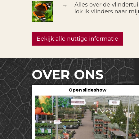
→
Alles over de vlindertu
lok ik vlinders naar mij
Bekijk alle nuttige informatie
OVER ONS
Open slideshow