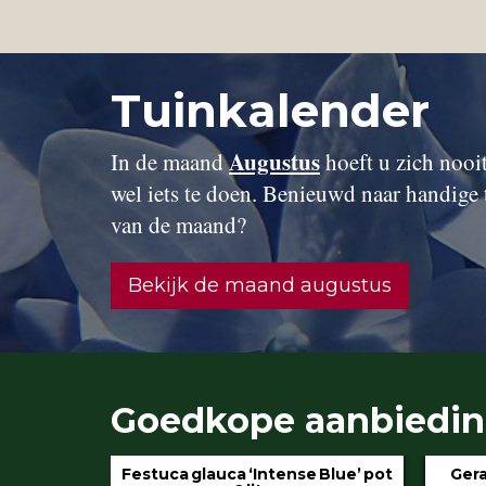
Tuinkalender
Augustus
In de maand
hoeft u zich nooit 
wel iets te doen. Benieuwd naar handige 
van de maand?
Bekijk de maand augustus
Goedkope aanbiedi
 Blue’ pot
Geranium ‘Rozanne’ pot 3 liter
Hydran