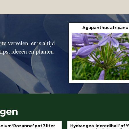
Agapanthus africanu
te vervelen, er is altijd
tips, ideeën en planten
ngen
gea ‘Incrediball’ of ‘Strong
Klimop aan stok pot 1.5 l