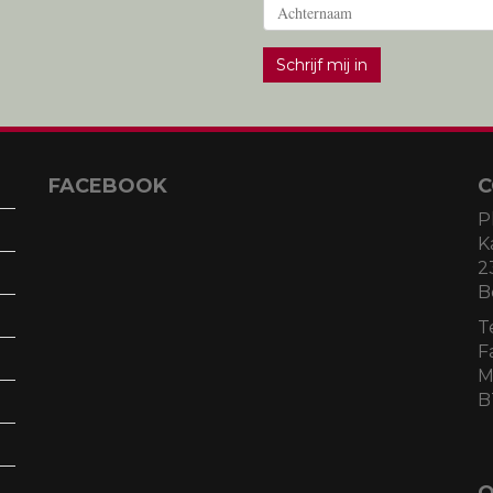
Schrijf mij in
FACEBOOK
C
P
K
2
B
T
F
M
B