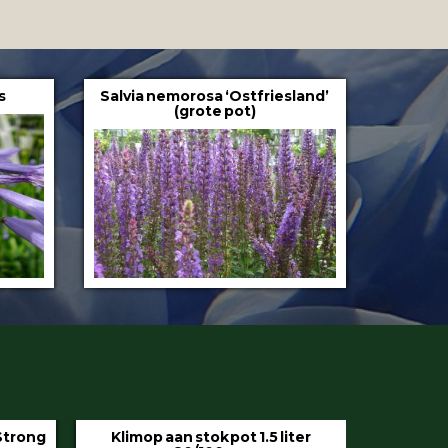
s
Salvia nemorosa ‘Ostfriesland’
(grote pot)
iter
Hedera helix ‘Hibernica’ pot 9 cm