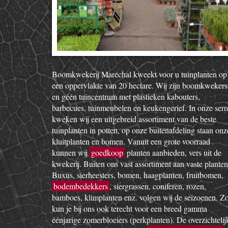
Boomkwekerij Maréchal kweekt voor u tuinplanten op
een oppervlakte van 20 hectare. Wij zijn boomkwekers
en géén tuincentrum met plastieken kabouters,
barbecues, tuinmeubelen en keukengerief. In onze serr
kweken wij een uitgebreid assortiment van de beste
tuinplanten in potten, op onze buitenafdeling staan onz
kluitplanten en bomen. Vanuit een grote voorraad
kunnen wij
goedkoop
planten aanbieden, vers uit de
kwekerij. Buiten ons vast assortiment aan vaste planten
Buxus, sierheesters, bomen, haagplanten, fruitbomen,
bodembedekkers
, siergrassen, coniferen, rozen,
bamboes, klimplanten enz. volgen wij de seizoenen. Z
kun je bij ons ook terecht voor een breed gamma
éénjarige zomerbloeiers (perkplanten). De overzichtelij