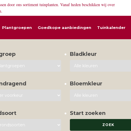
ssen door ons sortiment tuinplanten. Vanaf heden beschikken wij over
n.
Plantgroepen
Goedkope aanbiedingen
Tuinkalender
groep
Bladkleur
mdragend
Bloemkleur
dsoort
Start zoeken