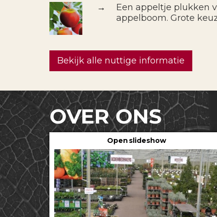
→
Een appeltje plukken 
appelboom. Grote keu
Bekijk alle nuttige informatie
OVER ONS
Open slideshow