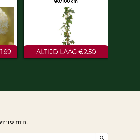
50
€0.60
er uw tuin.