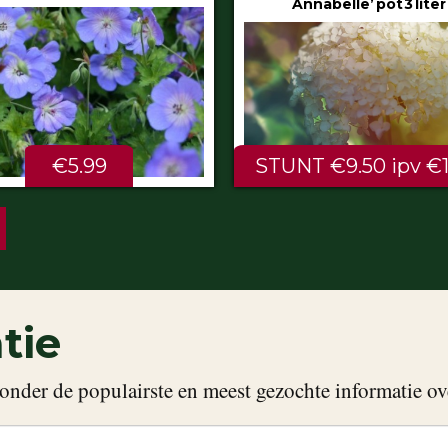
Annabelle’ pot 3 liter
80/100 cm
NT €9.50 ipv €11.99
ALTIJD LAAG €2.
tie
onder de populairste en meest gezochte informatie ov