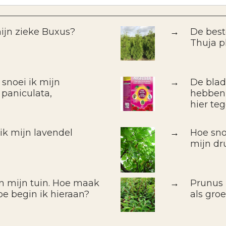
ijn zieke Buxus?
→
De best
Thuja pl
 snoei ik mijn
→
De blad
 paniculata,
hebben 
hier te
k mijn lavendel
→
Hoe sno
mijn dr
in mijn tuin. Hoe maak
→
Prunus 
oe begin ik hieraan?
als gro