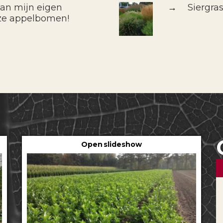
van mijn eigen
→
Siergra
ze appelbomen!
Open slideshow