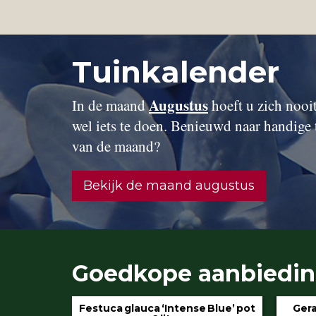
Tuinkalender
Augustus
In de maand
hoeft u zich nooit 
wel iets te doen. Benieuwd naar handige 
van de maand?
Bekijk de maand augustus
Goedkope aanbiedi
 Blue’ pot
Geranium ‘Rozanne’ pot 3 liter
Hydran