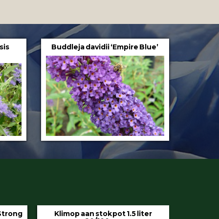
sis
Buddleja davidii ‘Empire Blue’
iter
Hedera helix ‘Hibernica’ pot 9 cm