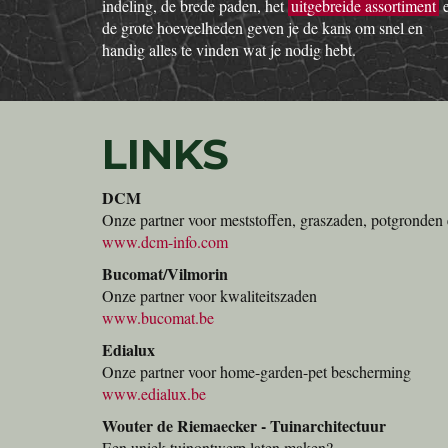
indeling, de brede paden, het
uitgebreide assortiment
de grote hoeveelheden geven je de kans om snel en
handig alles te vinden wat je nodig hebt.
LINKS
DCM
Onze partner voor meststoffen, graszaden, potgronden 
www.dcm-info.com
Bucomat/Vilmorin
Onze partner voor kwaliteitszaden
www.bucomat.be
Edialux
Onze partner voor home-garden-pet bescherming
www.edialux.be
Wouter de Riemaecker - Tuinarchitectuur
Een uniek tuinontwerp laten maken?