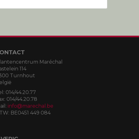
ONTACT
lantencentrum Maréchal
astelein 114
300 Turnhout
elgië
el:
014/44.20.77
ax:
014/44.20.78
ail:
info@marechal.be
TW:
BE0451 449 084