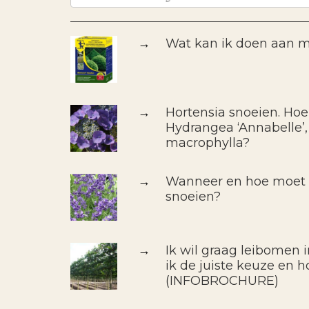
→
Wat kan ik doen aan m
→
Hortensia snoeien. Hoe
Hydrangea ‘Annabelle’,
macrophylla?
→
Wanneer en hoe moet i
snoeien?
→
Ik wil graag leibomen 
ik de juiste keuze en h
(INFOBROCHURE)