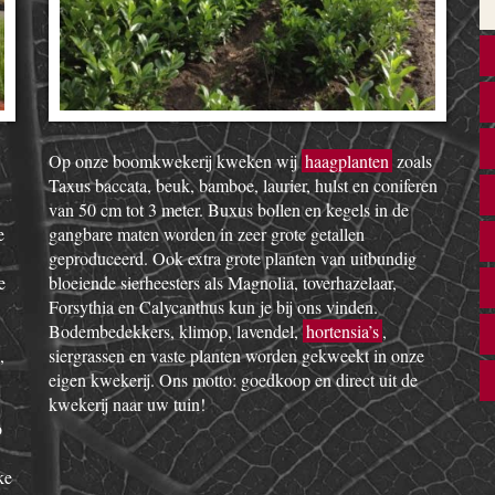
Op onze boomkwekerij kweken wij
haagplanten
zoals
Taxus baccata, beuk, bamboe, laurier, hulst en coniferen
van 50 cm tot 3 meter. Buxus bollen en kegels in de
e
gangbare maten worden in zeer grote getallen
geproduceerd. Ook extra grote planten van uitbundig
e
bloeiende sierheesters als Magnolia, toverhazelaar,
Forsythia en Calycanthus kun je bij ons vinden.
Bodembedekkers, klimop, lavendel,
hortensia’s
,
,
siergrassen en vaste planten worden gekweekt in onze
eigen kwekerij. Ons motto: goedkoop en direct uit de
kwekerij naar uw tuin!
o
ke