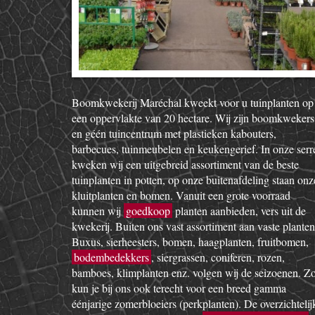
Boomkwekerij Maréchal kweekt voor u tuinplanten op
een oppervlakte van 20 hectare. Wij zijn boomkwekers
en géén tuincentrum met plastieken kabouters,
barbecues, tuinmeubelen en keukengerief. In onze serr
kweken wij een uitgebreid assortiment van de beste
tuinplanten in potten, op onze buitenafdeling staan onz
kluitplanten en bomen. Vanuit een grote voorraad
kunnen wij
goedkoop
planten aanbieden, vers uit de
kwekerij. Buiten ons vast assortiment aan vaste planten
Buxus, sierheesters, bomen, haagplanten, fruitbomen,
bodembedekkers
, siergrassen, coniferen, rozen,
bamboes, klimplanten enz. volgen wij de seizoenen. Z
kun je bij ons ook terecht voor een breed gamma
éénjarige zomerbloeiers (perkplanten). De overzichtelij