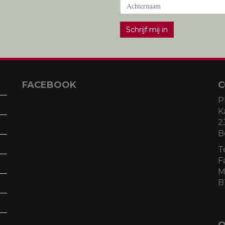
Schrijf mij in
FACEBOOK
C
P
K
2
B
T
F
M
B