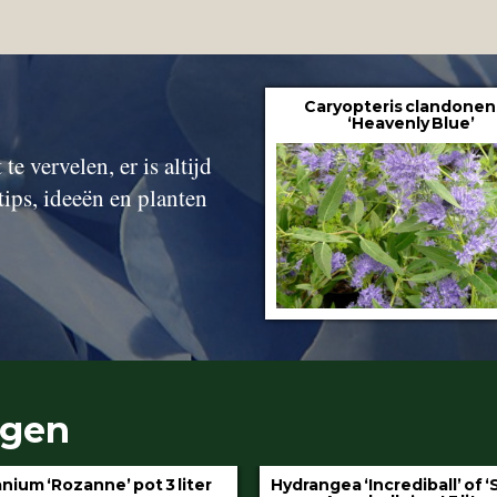
Caryopteris clandonen
‘Heavenly Blue’
te vervelen, er is altijd
tips, ideeën en planten
ngen
gea ‘Incrediball’ of ‘Strong
Klimop aan stok pot 1.5 l