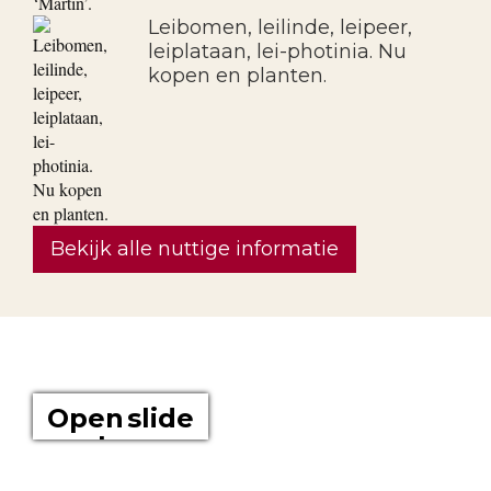
Leibomen, leilinde, leipeer,
leiplataan, lei-photinia. Nu
kopen en planten.
Bekijk alle nuttige informatie
OVER ONS
Open slide
show
Boomkwekerij Maréchal kweekt voor u tuinplanten op een