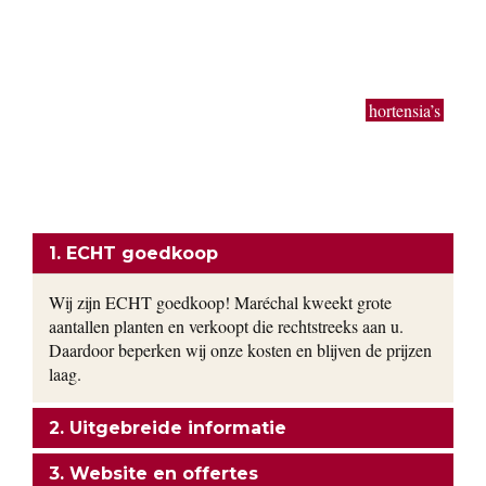
50 cm tot 3 meter. Buxus bollen en kegels in de gangbare
maten worden in zeer grote getallen geproduceerd. Ook extra
grote planten van uitbundig bloeiende sierheesters als
Magnolia, toverhazelaar, Forsythia en Calycanthus kun je bij
ons vinden. Bodembedekkers, klimop, lavendel,
hortensia’s
,
siergrassen en vaste planten worden gekweekt in onze eigen
kwekerij. Ons motto: goedkoop en direct uit de kwekerij naar
uw tuin!
ONZE FORMULE
1. ECHT goedkoop
Wij zijn ECHT goedkoop! Maréchal kweekt grote
aantallen planten en verkoopt die rechtstreeks aan u.
Daardoor beperken wij onze kosten en blijven de prijzen
laag.
2. Uitgebreide informatie
3. Website en offertes