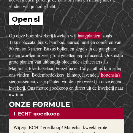
vinden wat je nodig hebt.
Open sl
idesho
w
Op onze boomkwekerij kweken wij
haagplanten
zoals
Taxus baccata, beuk, bamboe, laurier, hulst en coniferen van
50 cm tot 3 meter. Buxus bollen en kegels in de gangbare
maten worden in zeer grote getallen geproduceerd. Ook extra
grote planten van uitbundig bloeiende sierheesters als
Magnolia, toverhazelaar, Forsythia en Calycanthus kun je bij
ons vinden. Bodembedekkers, klimop, lavendel,
hortensia’s
,
siergrassen en vaste planten worden gekweekt in onze eigen
kwekerij. Ons motto: goedkoop en direct uit de kwekerij naar
uw tuin!
ONZE FORMULE
1. ECHT goedkoop
Wij zijn ECHT goedkoop! Maréchal kweekt grote