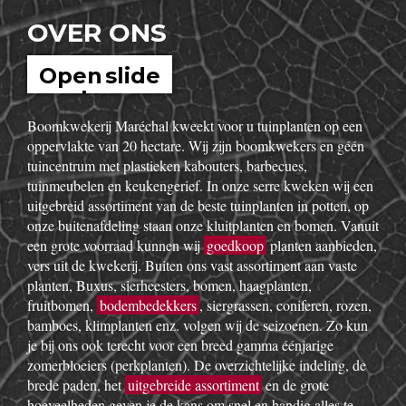
OVER ONS
Open slide
show
Boomkwekerij Maréchal kweekt voor u tuinplanten op een
oppervlakte van 20 hectare. Wij zijn boomkwekers en géén
tuincentrum met plastieken kabouters, barbecues,
tuinmeubelen en keukengerief. In onze serre kweken wij een
uitgebreid assortiment van de beste tuinplanten in potten, op
onze buitenafdeling staan onze kluitplanten en bomen. Vanuit
een grote voorraad kunnen wij
goedkoop
planten aanbieden,
vers uit de kwekerij. Buiten ons vast assortiment aan vaste
planten, Buxus, sierheesters, bomen, haagplanten,
fruitbomen,
bodembedekkers
, siergrassen, coniferen, rozen,
bamboes, klimplanten enz. volgen wij de seizoenen. Zo kun
je bij ons ook terecht voor een breed gamma éénjarige
zomerbloeiers (perkplanten). De overzichtelijke indeling, de
brede paden, het
uitgebreide assortiment
en de grote
hoeveelheden geven je de kans om snel en handig alles te