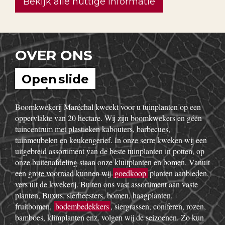
Hoe kan ik nuttige insecten in
mijn tuin aantrekken?
Bekijk alle nuttige informatie
OVER ONS
Open slide
show
Boomkwekerij Maréchal kweekt voor u tuinplanten op een
oppervlakte van 20 hectare. Wij zijn boomkwekers en géén
tuincentrum met plastieken kabouters, barbecues,
tuinmeubelen en keukengerief. In onze serre kweken wij een