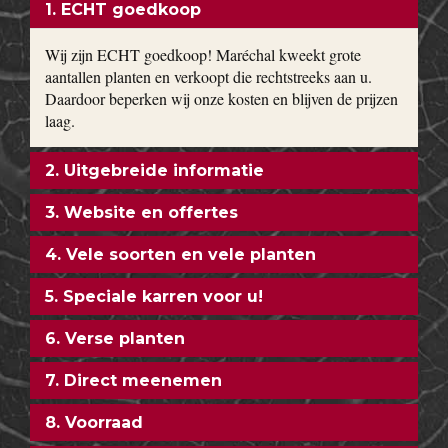
grote planten van uitbundig bloeiende sierheesters als
Magnolia, toverhazelaar, Forsythia en Calycanthus kun je bij
ons vinden. Bodembedekkers, klimop, lavendel,
hortensia’s
,
siergrassen en vaste planten worden gekweekt in onze eigen
kwekerij. Ons motto: goedkoop en direct uit de kwekerij naar
uw tuin!
ONZE FORMULE
1. ECHT goedkoop
Wij zijn ECHT goedkoop! Maréchal kweekt grote
aantallen planten en verkoopt die rechtstreeks aan u.
Daardoor beperken wij onze kosten en blijven de prijzen
laag.
2. Uitgebreide informatie
3. Website en offertes
4. Vele soorten en vele planten