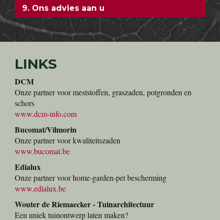
5. Speciale karren voor u!
6. Verse planten
7. Direct meenemen
8. Voorraad
9. Ons advies aan u
LINKS
DCM
Onze partner voor meststoffen, graszaden, potgronden en
schors
www.dcm-info.com
Bucomat/Vilmorin