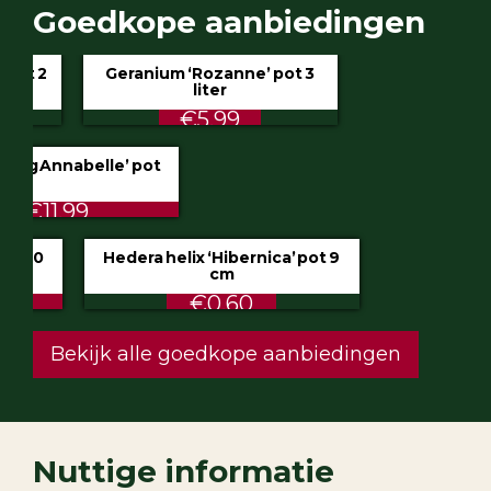
Goedkope aanbiedingen
Geranium ‘Rozanne’ pot 3
liter
€5.99
Hydrangea ‘Incrediball’ of ‘Strong Annabelle’
pot 3 liter
STUNT €9.50 ipv €11.99
Klimop aan stok pot 1.5 liter 80/100
cm
ALTIJD LAAG €2.50
Hedera helix ‘Hibernica’ pot 9
cm
€0.60
Festuca glauca ‘Intense Blue’ pot 2
liter
€4.75