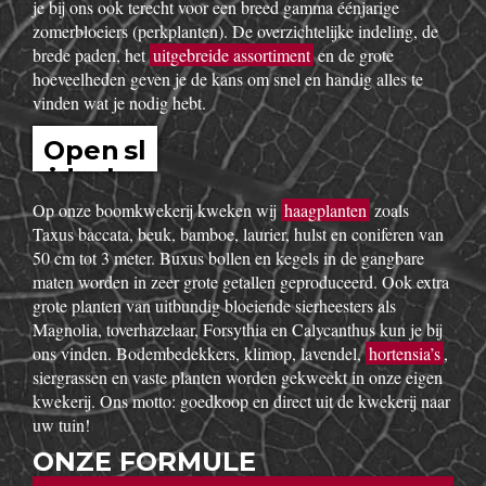
uitgebreid assortiment van de beste tuinplanten in potten, op
onze buitenafdeling staan onze kluitplanten en bomen. Vanuit
een grote voorraad kunnen wij
goedkoop
planten aanbieden,
vers uit de kwekerij. Buiten ons vast assortiment aan vaste
planten, Buxus, sierheesters, bomen, haagplanten,
fruitbomen,
bodembedekkers
, siergrassen, coniferen, rozen,
bamboes, klimplanten enz. volgen wij de seizoenen. Zo kun
je bij ons ook terecht voor een breed gamma éénjarige
zomerbloeiers (perkplanten). De overzichtelijke indeling, de
brede paden, het
uitgebreide assortiment
en de grote
hoeveelheden geven je de kans om snel en handig alles te
vinden wat je nodig hebt.
Open sl
idesho
w
Op onze boomkwekerij kweken wij
haagplanten
zoals
Taxus baccata, beuk, bamboe, laurier, hulst en coniferen van
50 cm tot 3 meter. Buxus bollen en kegels in de gangbare
maten worden in zeer grote getallen geproduceerd. Ook extra