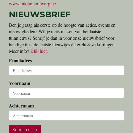
Onze partner voor kwaliteitszaden
www.bucomat.be
Edialux
Onze partner voor home-garden-pet bescherming
www.edialux.be
Wouter de Riemaecker - Tuinarchitectuur
Een uniek tuinontwerp laten maken?
www.infotuinontwerp.be
NIEUWSBRIEF
Ben je graag als eerste op de hoogte van acties, events en
nieuwigheden? Wil je niets missen van het laatste
tuinnieuws? Schrijf je dan in voor onze nieuwsbrief voor
handige tips, de laatste nieuwtjes en exclusieve kortingen.
Meer info?
Klik hier
.
Emailadres
Voornaam