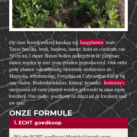
Op onze boomkwekerij kweken wij
haagplanten
zoals
Taxus baccata, beuk, bamboe, laurier, hulst en coniferen van
50 cm tot 3 meter. Buxus bollen en kegels in de gangbare
maten worden in zeer grote getallen geproduceerd. Ook extra
grote planten van uitbundig bloeiende sierheesters als
Magnolia, toverhazelaar, Forsythia en Calycanthus kun je bij
ons vinden. Bodembedekkers, klimop, lavendel,
hortensia’s
,
siergrassen en vaste planten worden gekweekt in onze eigen
kwekerij. Ons motto: goedkoop en direct uit de kwekerij naar
uw tuin!
ONZE FORMULE
1. ECHT goedkoop
Wij zijn ECHT goedkoop! Maréchal kweekt grote