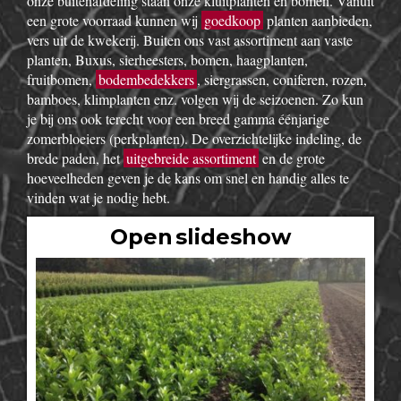
onze buitenafdeling staan onze kluitplanten en bomen. Vanuit
een grote voorraad kunnen wij
goedkoop
planten aanbieden,
vers uit de kwekerij. Buiten ons vast assortiment aan vaste
planten, Buxus, sierheesters, bomen, haagplanten,
fruitbomen,
bodembedekkers
, siergrassen, coniferen, rozen,
bamboes, klimplanten enz. volgen wij de seizoenen. Zo kun
je bij ons ook terecht voor een breed gamma éénjarige
zomerbloeiers (perkplanten). De overzichtelijke indeling, de
brede paden, het
uitgebreide assortiment
en de grote
hoeveelheden geven je de kans om snel en handig alles te
vinden wat je nodig hebt.
Open slideshow