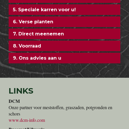
5. Speciale karren voor u!
6. Verse planten
7. Direct meenemen
8. Voorraad
9. Ons advies aan u
LINKS
DCM
Onze partner voor meststoffen, graszaden, potgronden en
schors
www.dcm-info.com