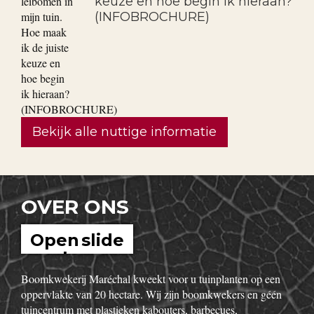
keuze en hoe begin ik hieraan?
(INFOBROCHURE)
Bekijk alle nuttige informatie
OVER ONS
Open slide
show
Boomkwekerij Maréchal kweekt voor u tuinplanten op een
oppervlakte van 20 hectare. Wij zijn boomkwekers en géén
tuincentrum met plastieken kabouters, barbecues,