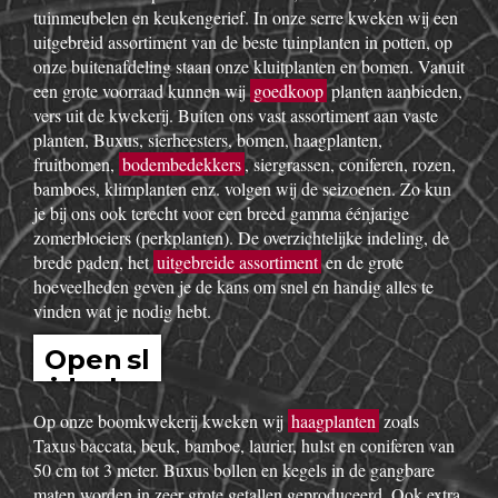
tuinmeubelen en keukengerief. In onze serre kweken wij een
uitgebreid assortiment van de beste tuinplanten in potten, op
onze buitenafdeling staan onze kluitplanten en bomen. Vanuit
een grote voorraad kunnen wij
goedkoop
planten aanbieden,
vers uit de kwekerij. Buiten ons vast assortiment aan vaste
planten, Buxus, sierheesters, bomen, haagplanten,
fruitbomen,
bodembedekkers
, siergrassen, coniferen, rozen,
bamboes, klimplanten enz. volgen wij de seizoenen. Zo kun
je bij ons ook terecht voor een breed gamma éénjarige
zomerbloeiers (perkplanten). De overzichtelijke indeling, de
brede paden, het
uitgebreide assortiment
en de grote
hoeveelheden geven je de kans om snel en handig alles te
vinden wat je nodig hebt.
Open sl
idesho
w
Op onze boomkwekerij kweken wij
haagplanten
zoals
Taxus baccata, beuk, bamboe, laurier, hulst en coniferen van
50 cm tot 3 meter. Buxus bollen en kegels in de gangbare
maten worden in zeer grote getallen geproduceerd. Ook extra