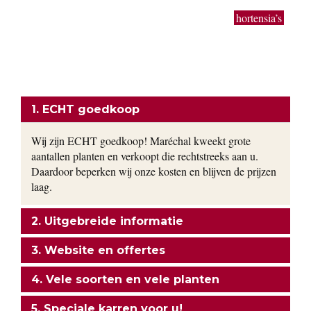
Magnolia, toverhazelaar, Forsythia en Calycanthus kun je bij
ons vinden. Bodembedekkers, klimop, lavendel,
hortensia’s
,
siergrassen en vaste planten worden gekweekt in onze eigen
kwekerij. Ons motto: goedkoop en direct uit de kwekerij naar
uw tuin!
ONZE FORMULE
1. ECHT goedkoop
Wij zijn ECHT goedkoop! Maréchal kweekt grote
aantallen planten en verkoopt die rechtstreeks aan u.
Daardoor beperken wij onze kosten en blijven de prijzen
laag.
2. Uitgebreide informatie
3. Website en offertes
4. Vele soorten en vele planten
5. Speciale karren voor u!