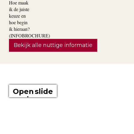
Bekijk alle nuttige informatie
OVER ONS
Open slide
show
Boomkwekerij Maréchal kweekt voor u tuinplanten op een
oppervlakte van 20 hectare. Wij zijn boomkwekers en géén
tuincentrum met plastieken kabouters, barbecues,
tuinmeubelen en keukengerief. In onze serre kweken wij een