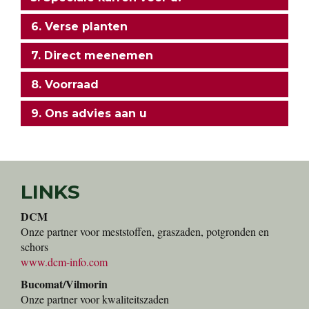
6. Verse planten
7. Direct meenemen
8. Voorraad
9. Ons advies aan u
LINKS
DCM
Onze partner voor meststoffen, graszaden, potgronden en
schors
www.dcm-info.com
Bucomat/Vilmorin
Onze partner voor kwaliteitszaden