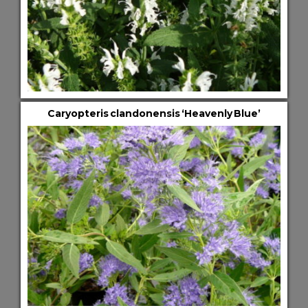
Caryopteris clandonensis ‘Heavenly Blue’