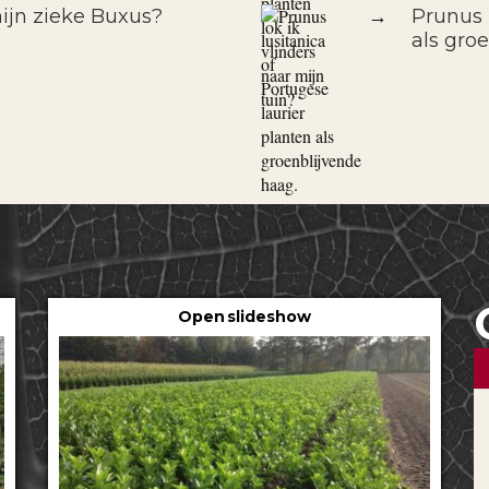
ijn zieke Buxus?
→
Prunus 
als gro
Open slideshow