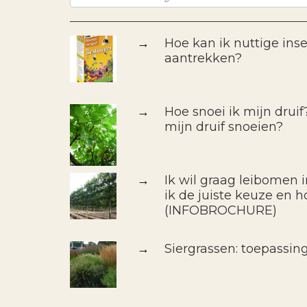
→
Hoe kan ik nuttige inse
aantrekken?
→
Hoe snoei ik mijn drui
mijn druif snoeien?
→
Ik wil graag leibomen 
ik de juiste keuze en h
(INFOBROCHURE)
→
Siergrassen: toepassin