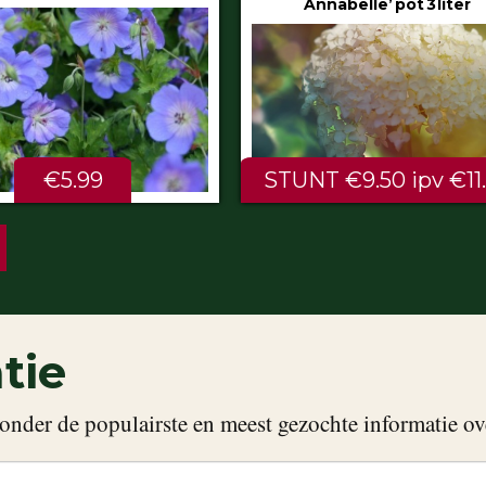
Annabelle’ pot 3 liter
80/100 cm
NT €9.50 ipv €11.99
ALTIJD LAAG €2.
tie
onder de populairste en meest gezochte informatie ov