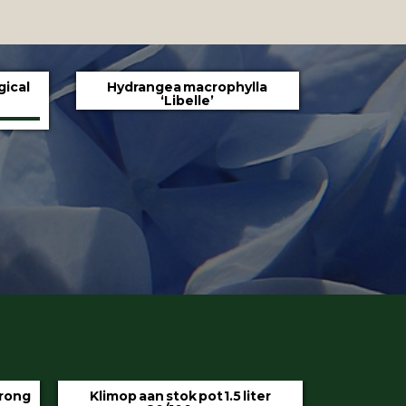
gical
Hydrangea macrophylla
‘Libelle’
iter
Hedera helix ‘Hibernica’ pot 9 cm