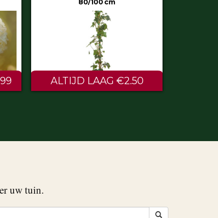
50
€0.60
er uw tuin.