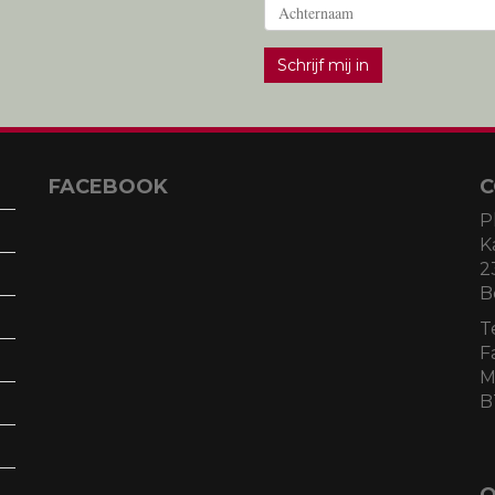
Schrijf mij in
FACEBOOK
C
P
K
2
B
T
F
M
B