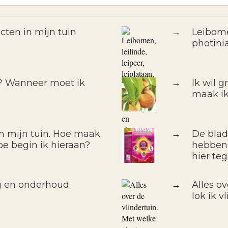
cten in mijn tuin
→
Leibomen
photini
f? Wanneer moet ik
→
Ik wil 
maak ik
in mijn tuin. Hoe maak
→
De blad
oe begin ik hieraan?
hebben 
hier te
g en onderhoud.
→
Alles o
lok ik v