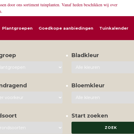
ssen door ons sortiment tuinplanten. Vanaf heden beschikken wij over
n.
Plantgroepen
Goedkope aanbiedingen
Tuinkalender
groep
Bladkleur
mdragend
Bloemkleur
dsoort
Start zoeken