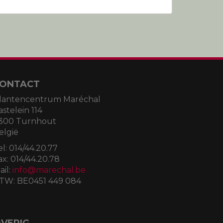
ONTACT
lantencentrum Maréchal
astelein 114
300 Turnhout
elgië
el:
014/44.20.77
ax:
014/44.20.78
ail:
info@marechal.be
TW:
BE0451 449 084