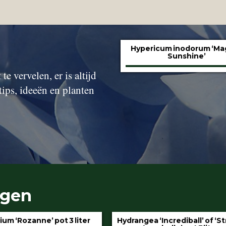
Hypericum inodorum ‘Ma
Sunshine’
te vervelen, er is altijd
tips, ideeën en planten
ngen
gea ‘Incrediball’ of ‘Strong
Klimop aan stok pot 1.5 l