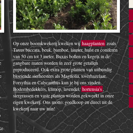
Op onze boomkwekerij kweken wij
haagplanten
zoals
Taxus baccata, beuk, bamboe, laurier, hulst en coniferen
van 50 cm tot 3 meter. Buxus bollen en kegels in de
e
gangbare maten worden in zeer grote getallen
geproduceerd. Ook extra grote planten van uitbundig
e
bloeiende sierheesters als Magnolia, toverhazelaar,
Forsythia en Calycanthus kun je bij ons vinden.
Bodembedekkers, klimop, lavendel,
hortensia’s
,
,
siergrassen en vaste planten worden gekweekt in onze
eigen kwekerij. Ons motto: goedkoop en direct uit de
kwekerij naar uw tuin!
o
ke