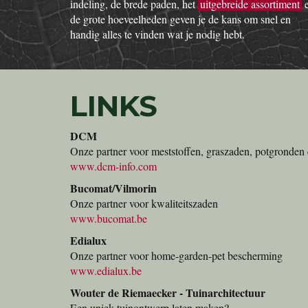
indeling, de brede paden, het
uitgebreide assortiment
de grote hoeveelheden geven je de kans om snel en
handig alles te vinden wat je nodig hebt.
LINKS
DCM
Onze partner voor meststoffen, graszaden, potgronden 
www.dcm-info.com
Bucomat/Vilmorin
Onze partner voor kwaliteitszaden
www.bucomat.be
Edialux
Onze partner voor home-garden-pet bescherming
www.edialux.be
Wouter de Riemaecker - Tuinarchitectuur
Een uniek tuinontwerp laten maken?