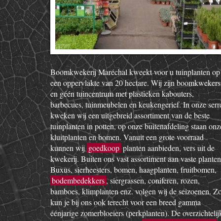
Boomkwekerij Maréchal kweekt voor u tuinplanten op
een oppervlakte van 20 hectare. Wij zijn boomkwekers
en géén tuincentrum met plastieken kabouters,
barbecues, tuinmeubelen en keukengerief. In onze serr
kweken wij een uitgebreid assortiment van de beste
tuinplanten in potten, op onze buitenafdeling staan onz
kluitplanten en bomen. Vanuit een grote voorraad
kunnen wij
goedkoop
planten aanbieden, vers uit de
kwekerij. Buiten ons vast assortiment aan vaste planten
Buxus, sierheesters, bomen, haagplanten, fruitbomen,
bodembedekkers
, siergrassen, coniferen, rozen,
bamboes, klimplanten enz. volgen wij de seizoenen. Z
kun je bij ons ook terecht voor een breed gamma
éénjarige zomerbloeiers (perkplanten). De overzichtelij