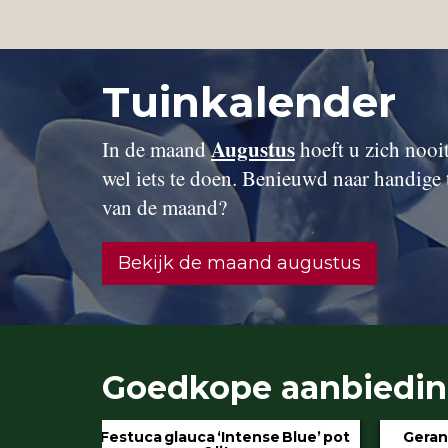
Tuinkalender
Augustus
In de maand
hoeft u zich nooit 
wel iets te doen. Benieuwd naar handige 
van de maand?
Bekijk de maand augustus
Goedkope aanbiedi
 Blue’ pot
Geranium ‘Rozanne’ pot 3 liter
Hydran