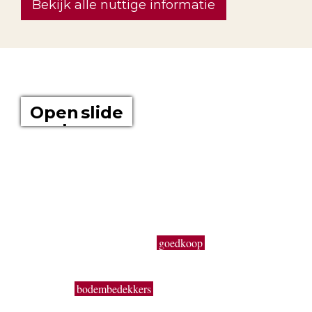
Bekijk alle nuttige informatie
OVER ONS
Open slide
show
Boomkwekerij Maréchal kweekt voor u tuinplanten op een
oppervlakte van 20 hectare. Wij zijn boomkwekers en géén
tuincentrum met plastieken kabouters, barbecues,
tuinmeubelen en keukengerief. In onze serre kweken wij een
uitgebreid assortiment van de beste tuinplanten in potten, op
onze buitenafdeling staan onze kluitplanten en bomen. Vanuit
een grote voorraad kunnen wij
goedkoop
planten aanbieden,
vers uit de kwekerij. Buiten ons vast assortiment aan vaste
planten, Buxus, sierheesters, bomen, haagplanten,
fruitbomen,
bodembedekkers
, siergrassen, coniferen, rozen,
bamboes, klimplanten enz. volgen wij de seizoenen. Zo kun