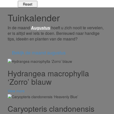
Tuinkalender
In de maand
Augustus
hoeft u zich nooit te vervelen,
er is altijd wel iets te doen. Benieuwd naar handige
tips, ideeën en planten van de maand?
Bekijk de maand augustus
Hydrangea macrophylla
‘Zorro’ blauw
View more
Caryopteris clandonensis