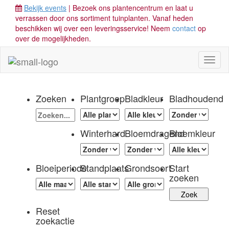
Bekijk events
| Bezoek ons plantencentrum en laat u
verrassen door ons sortiment tuinplanten. Vanaf heden
beschikken wij over een leveringsservice! Neem
contact
op
over de mogelijkheden.
Toggl
naviga
Zoeken
Plantgroep
Bladkleur
Bladhoudend
Winterhard
Bloemdragend
Bloemkleur
Bloeiperiode
Standplaats
Grondsoort
Start
zoeken
Reset
zoekactie