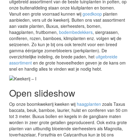
uitgebreid assortiment van de beste tuinplanten in potten, op
onze buitenafdeling staan onze kluitplanten en bomen.
Vanuit een grote voorraad kunnen wij
goedkoop
planten
aanbieden, vers uit de kwekerij. Buiten ons vast assortiment
aan vaste planten, Buxus, sierheesters, bomen,
haagplanten, fruitbomen,
bodembedekkers
, siergrassen,
coniferen, rozen, bamboes, klimplanten enz. volgen wij de
seizoenen. Zo kun je bij ons ook terecht voor een breed
gamma éénjarige zomerbloeiers (perkplanten). De
overzichtelijke indeling, de brede paden, het
uitgebreide
assortiment
en de grote hoeveelheden geven je de kans om
snel en handig alles te vinden wat je nodig hebt.
Open slideshow
Op onze boomkwekerij kweken wij
haagplanten
zoals Taxus
baccata, beuk, bamboe, laurier, hulst en coniferen van 50 cm
tot 3 meter. Buxus bollen en kegels in de gangbare maten
worden in zeer grote getallen geproduceerd. Ook extra grote
planten van uitbundig bloeiende sierheesters als Magnolia,
toverhazelaar, Forsythia en Calycanthus kun je bij ons