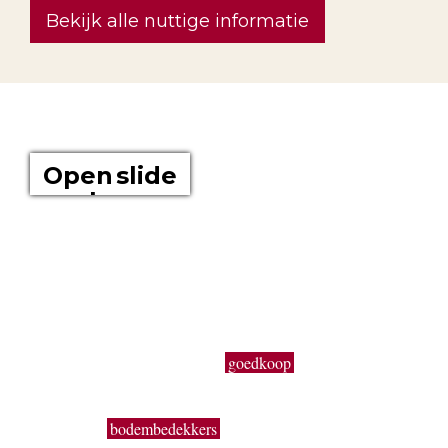
Bekijk alle nuttige informatie
OVER ONS
Open slide
show
Boomkwekerij Maréchal kweekt voor u tuinplanten op een
oppervlakte van 20 hectare. Wij zijn boomkwekers en géén
tuincentrum met plastieken kabouters, barbecues,
tuinmeubelen en keukengerief. In onze serre kweken wij een
uitgebreid assortiment van de beste tuinplanten in potten, op
onze buitenafdeling staan onze kluitplanten en bomen. Vanuit
een grote voorraad kunnen wij
goedkoop
planten aanbieden,
vers uit de kwekerij. Buiten ons vast assortiment aan vaste
planten, Buxus, sierheesters, bomen, haagplanten,
fruitbomen,
bodembedekkers
, siergrassen, coniferen, rozen,