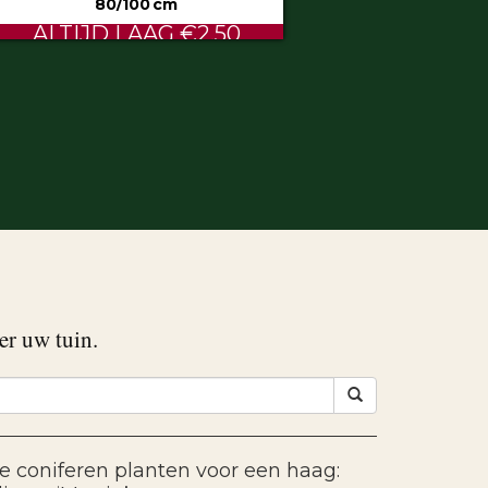
80/100 cm
ALTIJD LAAG €2.50
er uw tuin.
e coniferen planten voor een haag: