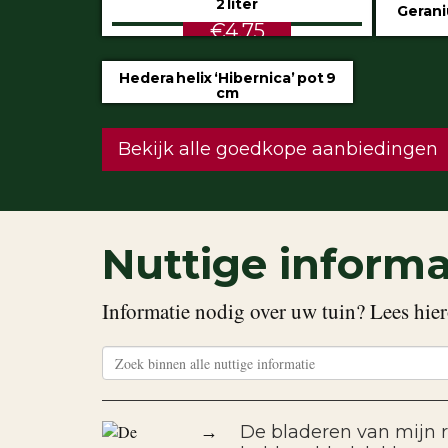
2 liter
Gerani
€4.75
Hedera helix ‘Hibernica’ pot 9
cm
€0.60
Bekijk alle goedkope aanbiedingen
Nuttige informa
Informatie nodig over uw tuin? Lees hier
→
De bladeren van mijn r