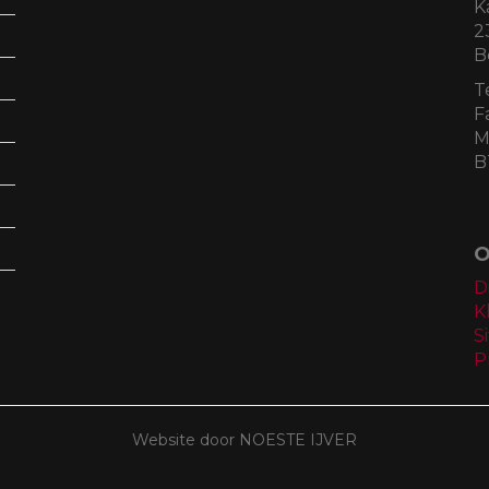
K
2
B
T
F
M
B
O
D
K
S
P
Website door NOESTE IJVER