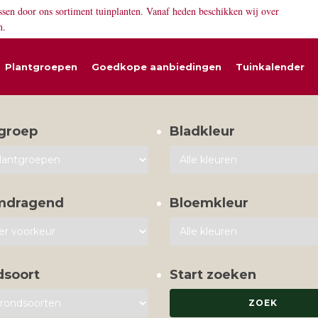
ssen door ons sortiment tuinplanten. Vanaf heden beschikken wij over
n.
Plantgroepen
Goedkope aanbiedingen
Tuinkalender
groep
Bladkleur
mdragend
Bloemkleur
dsoort
Start zoeken