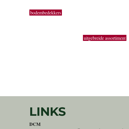
Buxus, sierheesters, bomen, haagplanten, fruitbomen,
bodembedekkers
, siergrassen, coniferen, rozen,
bamboes, klimplanten enz. volgen wij de seizoenen. Z
kun je bij ons ook terecht voor een breed gamma
éénjarige zomerbloeiers (perkplanten). De overzichtelij
indeling, de brede paden, het
uitgebreide assortiment
de grote hoeveelheden geven je de kans om snel en
handig alles te vinden wat je nodig hebt.
LINKS
DCM