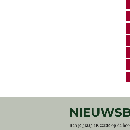
eigen kwekerij. Ons motto: goedkoop en direct uit de
kwekerij naar uw tuin!
o
ke
en
NIEUWSB
Ben je graag als eerste op de hoo