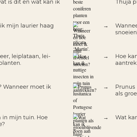
t is dit en wat kan ik
Thuja pl
k mijn laurier haag
→
Wanneer
snoeien
er, leiplataan, lei-
→
Hoe kan
planten.
aantre
f? Wanneer moet ik
→
Prunus 
als gro
 in mijn tuin. Hoe
→
Wat kan
e?