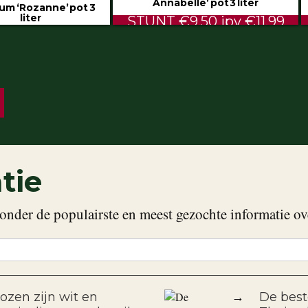
Annabelle’ pot 3 liter
um ‘Rozanne’ pot 3
liter
STUNT €9.50 ipv €11.99
€5.99
tie
onder de populairste en meest gezochte informatie ov
ozen zijn wit en
→
De best