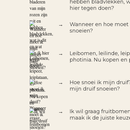
hebben bladvlekken, wa
hier tegen doen?
→
Wanneer en hoe moet i
snoeien?
→
Leibomen, leilinde, leipe
photinia. Nu kopen en 
→
Hoe snoei ik mijn drui
mijn druif snoeien?
→
Ik wil graag fruitbomen
maak ik de juiste keuz