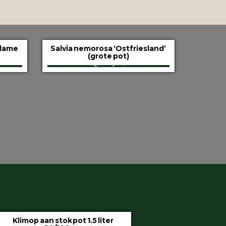
adame
Salvia nemorosa ‘Ostfriesland’
(grote pot)
Klimop aan stok pot 1.5 liter