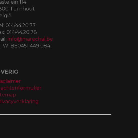
astelein 114
300 Turnhout
elgië
el:
014/44.20.77
ax:
014/44.20.78
ail:
info@marechal.be
TW:
BE0451 449 084
VERIG
isclaimer
lachtenformulier
itemap
rivacyverklaring