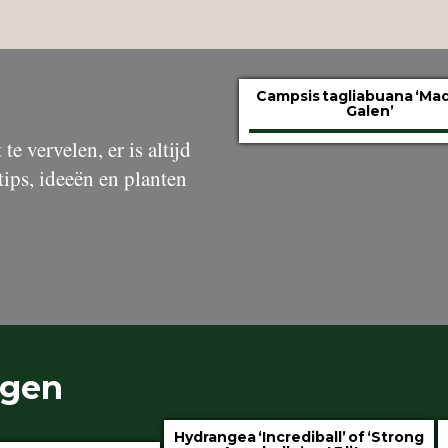
Campsis tagliabuana ‘M
Galen’
te vervelen, er is altijd
tips, ideeën en planten
ngen
Hydrangea ‘Incrediball’ of ‘Strong