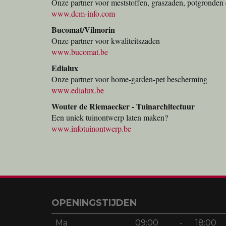
Onze partner voor meststoffen, graszaden, potgronden 
www.dcm-info.com
Bucomat/Vilmorin
Onze partner voor kwaliteitszaden
www.bucomat.be
Edialux
Onze partner voor home-garden-pet bescherming
www.edialux.be
Wouter de Riemaecker - Tuinarchitectuur
Een uniek tuinontwerp laten maken?
www.infotuinontwerp.be
OPENINGSTIJDEN
Ma
09:00
-
18:00