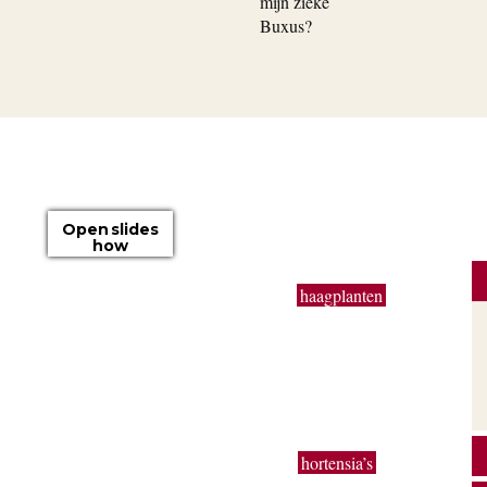
Open slides
how
Op onze boomkwekerij kweken wij
haagplanten
zoals
Taxus baccata, beuk, bamboe, laurier, hulst en coniferen
van 50 cm tot 3 meter. Buxus bollen en kegels in de
e
gangbare maten worden in zeer grote getallen
geproduceerd. Ook extra grote planten van uitbundig
e
bloeiende sierheesters als Magnolia, toverhazelaar,
Forsythia en Calycanthus kun je bij ons vinden.
Bodembedekkers, klimop, lavendel,
hortensia’s
,
,
siergrassen en vaste planten worden gekweekt in onze