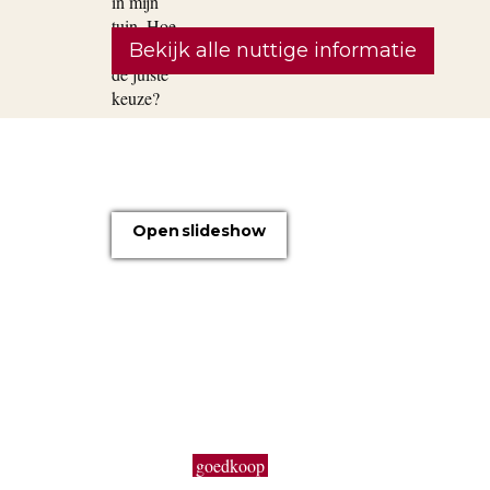
Bekijk alle nuttige informatie
OVER ONS
Open slideshow
Boomkwekerij Maréchal kweekt voor u tuinplanten op
een oppervlakte van 20 hectare. Wij zijn boomkwekers
en géén tuincentrum met plastieken kabouters,
barbecues, tuinmeubelen en keukengerief. In onze serr
kweken wij een uitgebreid assortiment van de beste
tuinplanten in potten, op onze buitenafdeling staan onz
kluitplanten en bomen. Vanuit een grote voorraad
kunnen wij
goedkoop
planten aanbieden, vers uit de
kwekerij. Buiten ons vast assortiment aan vaste planten