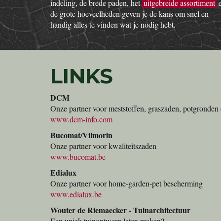
indeling, de brede paden, het
uitgebreide assortiment
de grote hoeveelheden geven je de kans om snel en
handig alles te vinden wat je nodig hebt.
LINKS
DCM
Onze partner voor meststoffen, graszaden, potgronden 
www.dcm-info.com
Bucomat/Vilmorin
Onze partner voor kwaliteitszaden
www.bucomat.be
Edialux
Onze partner voor home-garden-pet bescherming
www.edialux.be
Wouter de Riemaecker - Tuinarchitectuur
Een uniek tuinontwerp laten maken?