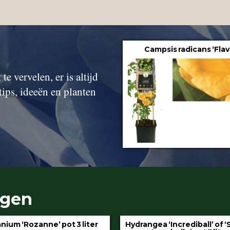
Campsis radicans ‘Flav
te vervelen, er is altijd
tips, ideeën en planten
ngen
gea ‘Incrediball’ of ‘Strong
Klimop aan stok pot 1.5 l