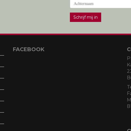
Schrijf mij in
FACEBOOK
C
P
K
2
B
T
F
M
B