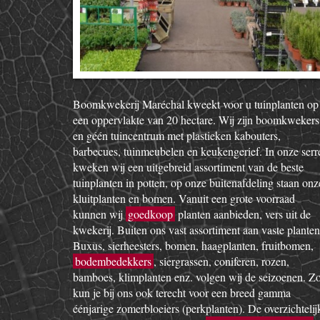
Boomkwekerij Maréchal kweekt voor u tuinplanten op
een oppervlakte van 20 hectare. Wij zijn boomkwekers
en géén tuincentrum met plastieken kabouters,
barbecues, tuinmeubelen en keukengerief. In onze serr
kweken wij een uitgebreid assortiment van de beste
tuinplanten in potten, op onze buitenafdeling staan onz
kluitplanten en bomen. Vanuit een grote voorraad
kunnen wij
goedkoop
planten aanbieden, vers uit de
kwekerij. Buiten ons vast assortiment aan vaste planten
Buxus, sierheesters, bomen, haagplanten, fruitbomen,
bodembedekkers
, siergrassen, coniferen, rozen,
bamboes, klimplanten enz. volgen wij de seizoenen. Z
kun je bij ons ook terecht voor een breed gamma
éénjarige zomerbloeiers (perkplanten). De overzichtelij