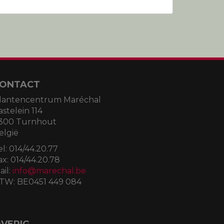
ONTACT
lantencentrum Maréchal
astelein 114
300 Turnhout
elgië
el:
014/44.20.77
ax:
014/44.20.78
ail:
info@marechal.be
TW:
BE0451 449 084