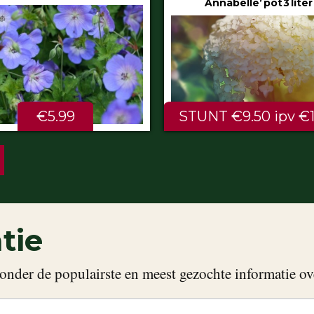
Annabelle’ pot 3 liter
80/100 cm
NT €9.50 ipv €11.99
ALTIJD LAAG €2.
tie
onder de populairste en meest gezochte informatie ov