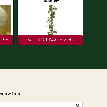
50
€0.60
er uw tuin.