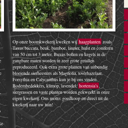
Op onze boomkwekerij kweken wij
haagplanten
zoals
Taxus baccata, beuk, bamboe, laurier, hulst en coniferen
van 50 cm tot 3 meter. Buxus bollen en kegels in de
e
gangbare maten worden in zeer grote getallen
geproduceerd. Ook extra grote planten van uitbundig
e
bloeiende sierheesters als Magnolia, toverhazelaar,
Forsythia en Calycanthus kun je bij ons vinden.
Bodembedekkers, klimop, lavendel,
hortensia’s
,
,
siergrassen en vaste planten worden gekweekt in onze
eigen kwekerij. Ons motto: goedkoop en direct uit de
kwekerij naar uw tuin!
o
ke