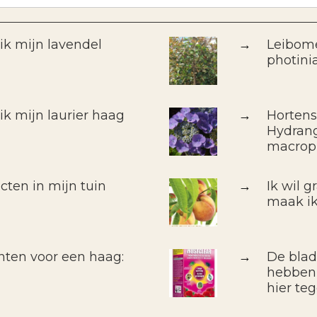
k mijn lavendel
→
Leibomen
photini
k mijn laurier haag
→
Hortens
Hydrang
macrop
cten in mijn tuin
→
Ik wil 
maak ik
nten voor een haag:
→
De blad
hebben 
hier te