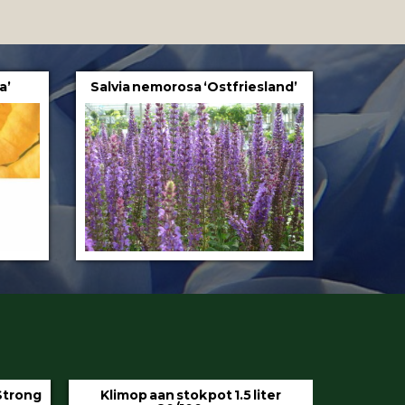
a’
Salvia nemorosa ‘Ostfriesland’
iter
Hedera helix ‘Hibernica’ pot 9 cm