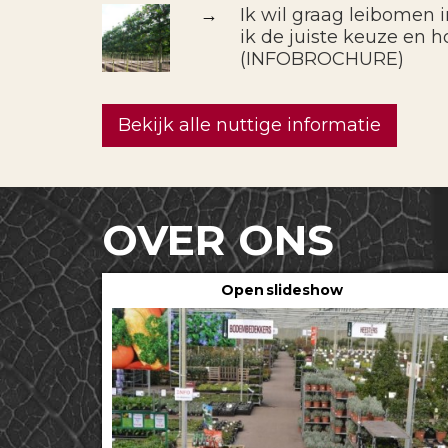
→
Ik wil graag leibomen 
ik de juiste keuze en h
(INFOBROCHURE)
Bekijk alle nuttige informatie
OVER ONS
Open slideshow