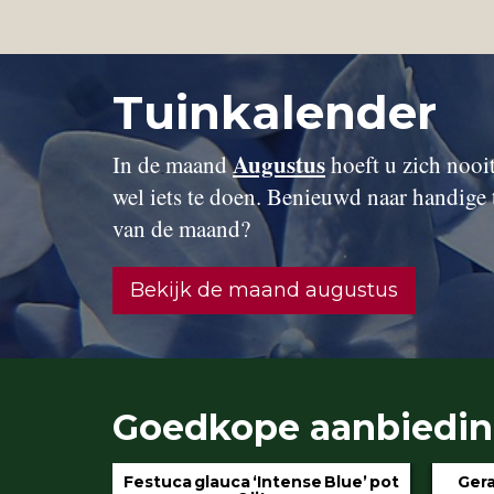
Tuinkalender
Augustus
In de maand
hoeft u zich nooit 
wel iets te doen. Benieuwd naar handige 
van de maand?
Bekijk de maand augustus
Goedkope aanbiedi
 Blue’ pot
Geranium ‘Rozanne’ pot 3 liter
Hydran