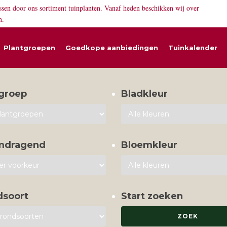
ssen door ons sortiment tuinplanten. Vanaf heden beschikken wij over
n.
Plantgroepen
Goedkope aanbiedingen
Tuinkalender
groep
Bladkleur
mdragend
Bloemkleur
dsoort
Start zoeken