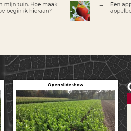
in mijn tuin. Hoe maak
→
Een app
oe begin ik hieraan?
appelb
Open slideshow