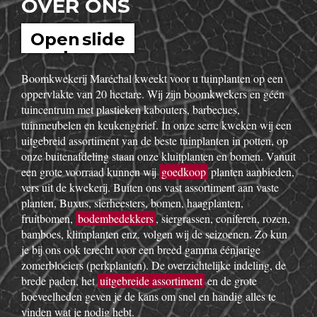
OVER ONS
Open slide
show
Boomkwekerij Maréchal kweekt voor u tuinplanten op een
oppervlakte van 20 hectare. Wij zijn boomkwekers en géén
tuincentrum met plastieken kabouters, barbecues,
tuinmeubelen en keukengerief. In onze serre kweken wij een
uitgebreid assortiment van de beste tuinplanten in potten, op
onze buitenafdeling staan onze kluitplanten en bomen. Vanuit
een grote voorraad kunnen wij
goedkoop
planten aanbieden,
vers uit de kwekerij. Buiten ons vast assortiment aan vaste
planten, Buxus, sierheesters, bomen, haagplanten,
fruitbomen,
bodembedekkers
, siergrassen, coniferen, rozen,
bamboes, klimplanten enz. volgen wij de seizoenen. Zo kun
je bij ons ook terecht voor een breed gamma éénjarige
zomerbloeiers (perkplanten). De overzichtelijke indeling, de
brede paden, het
uitgebreide assortiment
en de grote
hoeveelheden geven je de kans om snel en handig alles te
vinden wat je nodig hebt.