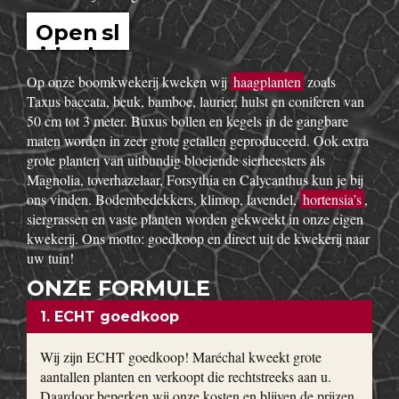
Open sl
idesho
w
Op onze boomkwekerij kweken wij
haagplanten
zoals
Taxus baccata, beuk, bamboe, laurier, hulst en coniferen van
50 cm tot 3 meter. Buxus bollen en kegels in de gangbare
maten worden in zeer grote getallen geproduceerd. Ook extra
grote planten van uitbundig bloeiende sierheesters als
Magnolia, toverhazelaar, Forsythia en Calycanthus kun je bij
ons vinden. Bodembedekkers, klimop, lavendel,
hortensia’s
,
siergrassen en vaste planten worden gekweekt in onze eigen
kwekerij. Ons motto: goedkoop en direct uit de kwekerij naar
uw tuin!
ONZE FORMULE
1. ECHT goedkoop
Wij zijn ECHT goedkoop! Maréchal kweekt grote
aantallen planten en verkoopt die rechtstreeks aan u.
Daardoor beperken wij onze kosten en blijven de prijzen