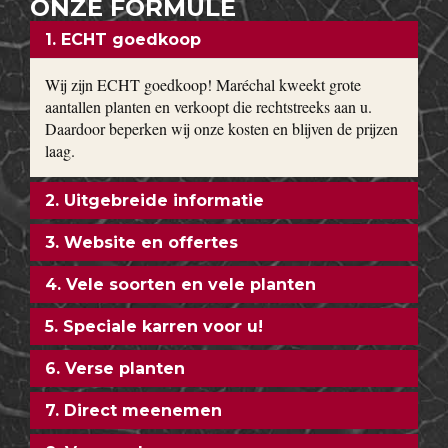
ONZE FORMULE
1. ECHT goedkoop
Wij zijn ECHT goedkoop! Maréchal kweekt grote
aantallen planten en verkoopt die rechtstreeks aan u.
Daardoor beperken wij onze kosten en blijven de prijzen
laag.
2. Uitgebreide informatie
3. Website en offertes
4. Vele soorten en vele planten
5. Speciale karren voor u!
6. Verse planten
7. Direct meenemen