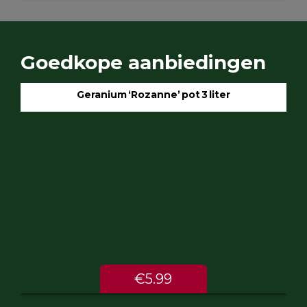
Goedkope aanbiedingen
Geranium ‘Rozanne’ pot 3 liter
€5.99