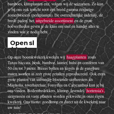
bamboes, klimplanten enz. volgen wij de seizoenen. Zo kun
je bij ons ook terecht voor een breed gamma éénjarige
zomerbloeiers (perkplanten). De overzichtelijke indeling, de
brede paden, het
uitgebreide assortiment
en de grote
hoeveelheden geven je de kans om snel en handig alles te
vinden wat je nodig hebt.
Open sl
idesho
w
Op onze boomkwekerij kweken wij
haagplanten
zoals
Taxus baccata, beuk, bamboe, laurier, hulst en coniferen van
50 cm tot 3 meter. Buxus bollen en kegels in de gangbare
maten worden in zeer grote getallen geproduceerd. Ook extra
grote planten van uitbundig bloeiende sierheesters als
Magnolia, toverhazelaar, Forsythia en Calycanthus kun je bij
ons vinden. Bodembedekkers, klimop, lavendel,
hortensia’s
,
siergrassen en vaste planten worden gekweekt in onze eigen
kwekerij. Ons motto: goedkoop en direct uit de kwekerij naar
uw tuin!