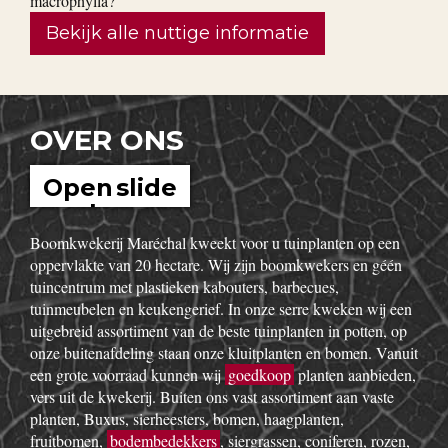
Bekijk alle nuttige informatie
OVER ONS
Open slide
show
Boomkwekerij Maréchal kweekt voor u tuinplanten op een
oppervlakte van 20 hectare. Wij zijn boomkwekers en géén
tuincentrum met plastieken kabouters, barbecues,
tuinmeubelen en keukengerief. In onze serre kweken wij een
uitgebreid assortiment van de beste tuinplanten in potten, op
onze buitenafdeling staan onze kluitplanten en bomen. Vanuit
een grote voorraad kunnen wij
goedkoop
planten aanbieden,
vers uit de kwekerij. Buiten ons vast assortiment aan vaste
planten, Buxus, sierheesters, bomen, haagplanten,
fruitbomen,
bodembedekkers
, siergrassen, coniferen, rozen,