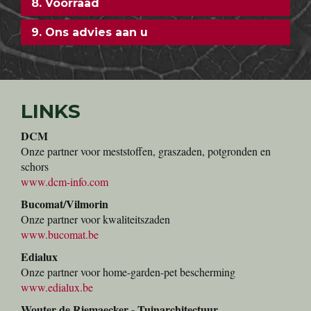
8. Voorraad
9. Ons advies aan u
LINKS
DCM
Onze partner voor meststoffen, graszaden, potgronden en
schors
www.dcm-info.com
Bucomat/Vilmorin
Onze partner voor kwaliteitszaden
www.bucomat.be
Edialux
Onze partner voor home-garden-pet bescherming
www.edialux.be
Wouter de Riemaecker - Tuinarchitectuur