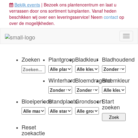
Bekijk events
| Bezoek ons plantencentrum en laat u
verrassen door ons sortiment tuinplanten. Vanaf heden
beschikken wij over een leveringsservice! Neem
contact
op
over de mogelijkheden.
Toggl
naviga
Zoeken
Plantgroep
Bladkleur
Bladhoudend
Winterhard
Bloemdragend
Bloemkleur
Bloeiperiode
Standplaats
Grondsoort
Start
zoeken
Reset
zoekactie