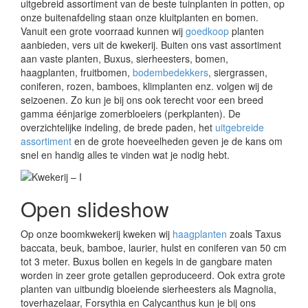
uitgebreid assortiment van de beste tuinplanten in potten, op
onze buitenafdeling staan onze kluitplanten en bomen.
Vanuit een grote voorraad kunnen wij
goedkoop
planten
aanbieden, vers uit de kwekerij. Buiten ons vast assortiment
aan vaste planten, Buxus, sierheesters, bomen,
haagplanten, fruitbomen,
bodembedekkers
, siergrassen,
coniferen, rozen, bamboes, klimplanten enz. volgen wij de
seizoenen. Zo kun je bij ons ook terecht voor een breed
gamma éénjarige zomerbloeiers (perkplanten). De
overzichtelijke indeling, de brede paden, het
uitgebreide
assortiment
en de grote hoeveelheden geven je de kans om
snel en handig alles te vinden wat je nodig hebt.
Open slideshow
Op onze boomkwekerij kweken wij
haagplanten
zoals Taxus
baccata, beuk, bamboe, laurier, hulst en coniferen van 50 cm
tot 3 meter. Buxus bollen en kegels in de gangbare maten
worden in zeer grote getallen geproduceerd. Ook extra grote
planten van uitbundig bloeiende sierheesters als Magnolia,
toverhazelaar, Forsythia en Calycanthus kun je bij ons