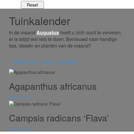
Tuinkalender
In de maand
Augustus
hoeft u zich nooit te vervelen,
er is altijd wel iets te doen. Benieuwd naar handige
tips, ideeën en planten van de maand?
Bekijk de maand augustus
Agapanthus africanus
View more
Campsis radicans ‘Flava’
View more