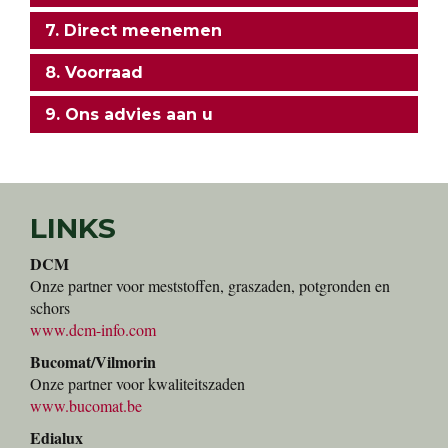
7. Direct meenemen
8. Voorraad
9. Ons advies aan u
LINKS
DCM
Onze partner voor meststoffen, graszaden, potgronden en
schors
www.dcm-info.com
Bucomat/Vilmorin
Onze partner voor kwaliteitszaden
www.bucomat.be
Edialux