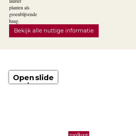
Bekijk alle nuttige informatie
OVER ONS
Open slide
show
Boomkwekerij Maréchal kweekt voor u tuinplanten op een
oppervlakte van 20 hectare. Wij zijn boomkwekers en géén
tuincentrum met plastieken kabouters, barbecues,
tuinmeubelen en keukengerief. In onze serre kweken wij een
uitgebreid assortiment van de beste tuinplanten in potten, op
onze buitenafdeling staan onze kluitplanten en bomen. Vanuit
een grote voorraad kunnen wij
goedkoop
planten aanbieden,