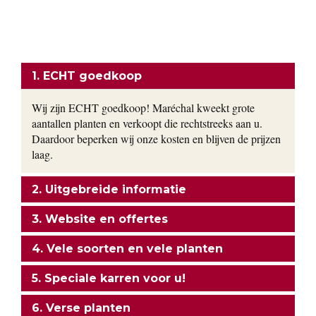
kwekerij. Ons motto: goedkoop en direct uit de kwekerij naar
uw tuin!
ONZE FORMULE
1. ECHT goedkoop
Wij zijn ECHT goedkoop! Maréchal kweekt grote
aantallen planten en verkoopt die rechtstreeks aan u.
Daardoor beperken wij onze kosten en blijven de prijzen
laag.
2. Uitgebreide informatie
3. Website en offertes
4. Vele soorten en vele planten
5. Speciale karren voor u!
6. Verse planten