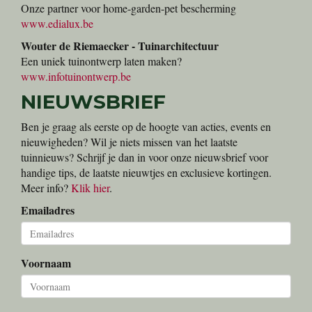
Onze partner voor meststoffen, graszaden, potgronden en
schors
www.dcm-info.com
Bucomat/Vilmorin
Onze partner voor kwaliteitszaden
www.bucomat.be
Edialux
Onze partner voor home-garden-pet bescherming
www.edialux.be
Wouter de Riemaecker - Tuinarchitectuur
Een uniek tuinontwerp laten maken?
www.infotuinontwerp.be
NIEUWSBRIEF
Ben je graag als eerste op de hoogte van acties, events en
nieuwigheden? Wil je niets missen van het laatste
tuinnieuws? Schrijf je dan in voor onze nieuwsbrief voor
handige tips, de laatste nieuwtjes en exclusieve kortingen.
Meer info?
Klik hier
.