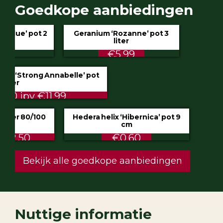
Goedkope aanbiedingen
Geranium ‘Rozanne’ pot 3
liter
€5.99
Hydrangea ‘Incrediball’ of ‘Strong Annabelle’
pot 3 liter
STUNT €9.50 ipv €11.99
Klimop aan stok pot 1.5 liter 80/100
cm
ALTIJD LAAG €2.50
Hedera helix ‘Hibernica’ pot 9
cm
€0.60
Festuca glauca ‘Intense Blue’ pot 2
liter
€4.75