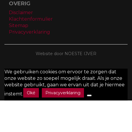
Tel:
014/44.20.77
Fax:
014/44.20.78
Mail:
info@marechal.be
BTW:
BE0451 449 084
OVERIG
Disclaimer
Klachtenformulier
Sitemap
Privacyverklaring
Website door NOESTE IJVER
We gebruiken cookies om ervoor te zorgen dat
onze website zo soepel mogelijk draait. Als je onze