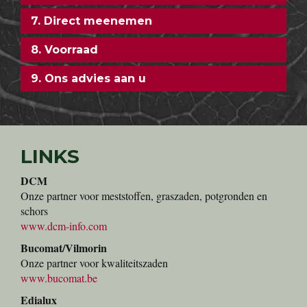
3. Website en offertes
4. Vele soorten en vele planten
5. Speciale karren voor u!
6. Verse planten
7. Direct meenemen
8. Voorraad
9. Ons advies aan u
LINKS
DCM