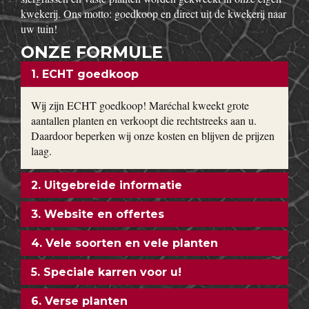
w
Op onze boomkwekerij kweken wij
haagplanten
zoals
Taxus baccata, beuk, bamboe, laurier, hulst en coniferen van
50 cm tot 3 meter. Buxus bollen en kegels in de gangbare
maten worden in zeer grote getallen geproduceerd. Ook extra
grote planten van uitbundig bloeiende sierheesters als
Magnolia, toverhazelaar, Forsythia en Calycanthus kun je bij
ons vinden. Bodembedekkers, klimop, lavendel,
hortensia’s
,
siergrassen en vaste planten worden gekweekt in onze eigen
kwekerij. Ons motto: goedkoop en direct uit de kwekerij naar
uw tuin!
ONZE FORMULE
1. ECHT goedkoop
Wij zijn ECHT goedkoop! Maréchal kweekt grote
aantallen planten en verkoopt die rechtstreeks aan u.
Daardoor beperken wij onze kosten en blijven de prijzen
laag.
2. Uitgebreide informatie