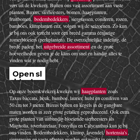
show
Boomkwekerij Maréchal kweekt voor u tuinplanten op een
oppervlakte van 20 hectare. Wij zijn boomkwekers en géén
tuincentrum met plastieken kabouters, barbecues,
tuinmeubelen en keukengerief. In onze serre kweken wij een
uitgebreid assortiment van de beste tuinplanten in potten, op
onze buitenafdeling staan onze kluitplanten en bomen. Vanuit
een grote voorraad kunnen wij
goedkoop
planten aanbieden,
vers uit de kwekerij. Buiten ons vast assortiment aan vaste
planten, Buxus, sierheesters, bomen, haagplanten,
fruitbomen,
bodembedekkers
, siergrassen, coniferen, rozen,
bamboes, klimplanten enz. volgen wij de seizoenen. Zo kun
je bij ons ook terecht voor een breed gamma éénjarige
zomerbloeiers (perkplanten). De overzichtelijke indeling, de
brede paden, het
uitgebreide assortiment
en de grote
hoeveelheden geven je de kans om snel en handig alles te
vinden wat je nodig hebt.
Open sl
idesho