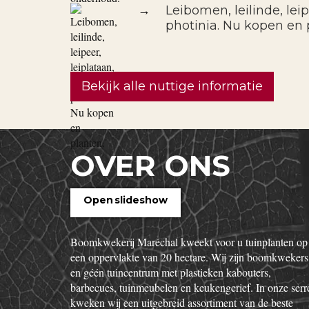
→
Leibomen, leilinde, leipe
photinia. Nu kopen en 
Bekijk alle nuttige informatie
OVER ONS
Open slideshow
Boomkwekerij Maréchal kweekt voor u tuinplanten op
een oppervlakte van 20 hectare. Wij zijn boomkwekers
en géén tuincentrum met plastieken kabouters,
barbecues, tuinmeubelen en keukengerief. In onze serr
kweken wij een uitgebreid assortiment van de beste