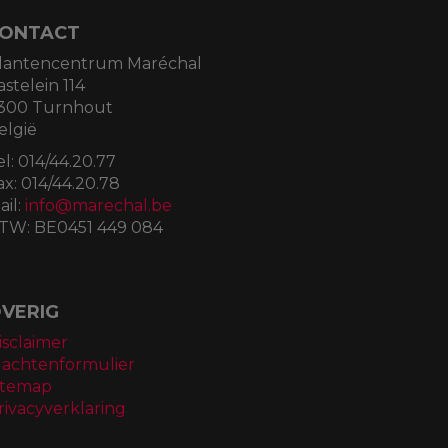
ONTACT
lantencentrum Maréchal
astelein 114
300 Turnhout
elgië
el:
014/44.20.77
ax:
014/44.20.78
ail:
info@marechal.be
TW:
BE0451 449 084
VERIG
isclaimer
lachtenformulier
itemap
rivacyverklaring