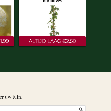
50
€0.60
er uw tuin.