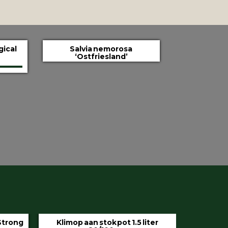
gical
Salvia nemorosa
‘Ostfriesland’
iter
Hedera helix ‘Hibernica’ pot 9 cm