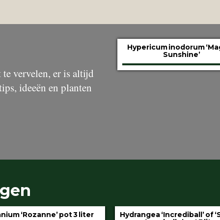
Hypericum inodorum ‘Ma
Sunshine’
te vervelen, er is altijd
tips, ideeën en planten
ngen
gea ‘Incrediball’ of ‘Strong
Klimop aan stok pot 1.5 l