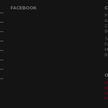
FACEBOOK
C
P
K
2
B
T
F
M
B
O
D
K
S
P