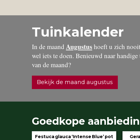
Tuinkalender
Augustus
In de maand
hoeft u zich nooit 
wel iets te doen. Benieuwd naar handige 
van de maand?
Bekijk de maand augustus
Goedkope aanbiedi
 Blue’ pot
Geranium ‘Rozanne’ pot 3 liter
Hydran