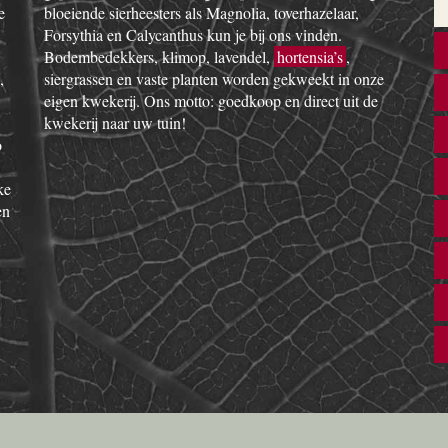
e
bloeiende sierheesters als Magnolia, toverhazelaar,
Forsythia en Calycanthus kun je bij ons vinden.
Bodembedekkers, klimop, lavendel,
hortensia’s
,
,
siergrassen en vaste planten worden gekweekt in onze
eigen kwekerij. Ons motto: goedkoop en direct uit de
kwekerij naar uw tuin!
o
ke
en