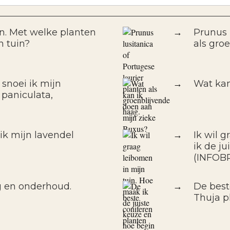
in. Met welke planten
→
Prunus 
n tuin?
als gro
 snoei ik mijn
→
Wat kan
 paniculata,
k mijn lavendel
→
Ik wil 
ik de j
(INFOB
g en onderhoud.
→
De best
Thuja pl