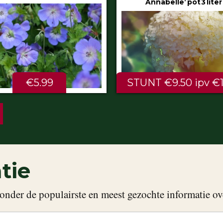
Annabelle’ pot 3 liter
80/100 cm
NT €9.50 ipv €11.99
ALTIJD LAAG €2.
tie
onder de populairste en meest gezochte informatie ov