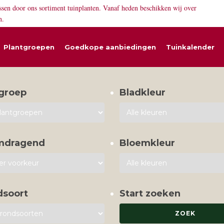
ssen door ons sortiment tuinplanten. Vanaf heden beschikken wij over
n.
Plantgroepen
Goedkope aanbiedingen
Tuinkalender
groep
Bladkleur
mdragend
Bloemkleur
dsoort
Start zoeken