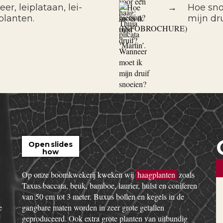
er, leiplataan, lei-
→
Hoe sno
planten.
mijn dr
Open slides
how
Op onze boomkwekerij kweken wij
haagplanten
zoals
Taxus baccata, beuk, bamboe, laurier, hulst en coniferen
van 50 cm tot 3 meter. Buxus bollen en kegels in de
e
gangbare maten worden in zeer grote getallen
geproduceerd. Ook extra grote planten van uitbundig