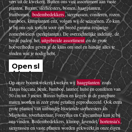
vers uit de kwekerij. Buiten ons vast assortiment aan vaste
planten, Buxus, sierheesters, bomen, haagplanten,
fruitbomen,
bodembedekkers
, siergrassen, coniferen, rozen,
bamboes, klimplanten enz. volgen wij de seizoenen. Zo kun
je bij ons ook terecht voor een breed gamma éénjarige
zomerbloeiers (perkplanten). De overzichtelijke indeling, de
brede paden, het
uitgebreide assortiment
en de grote
hoeveelheden geven je de kans om snel en handig alles te
vinden wat je nodig hebt.
Open sl
idesho
w
Op onze boomkwekerij kweken wij
haagplanten
zoals
Taxus baccata, beuk, bamboe, laurier, hulst en coniferen van
50 cm tot 3 meter. Buxus bollen en kegels in de gangbare
maten worden in zeer grote getallen geproduceerd. Ook extra
grote planten van uitbundig bloeiende sierheesters als
Magnolia, toverhazelaar, Forsythia en Calycanthus kun je bij
ons vinden. Bodembedekkers, klimop, lavendel,
hortensia’s
,
siergrassen en vaste planten worden gekweekt in onze eigen