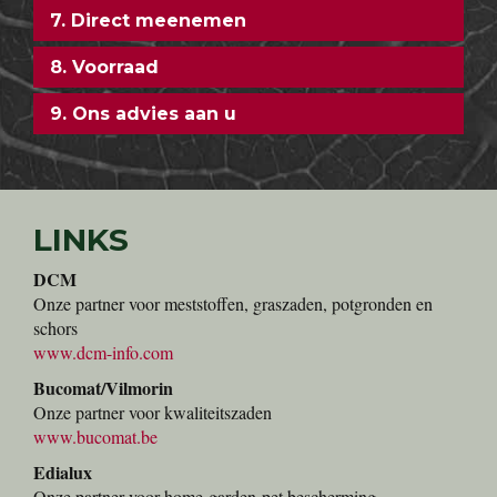
7. Direct meenemen
8. Voorraad
9. Ons advies aan u
LINKS
DCM
Onze partner voor meststoffen, graszaden, potgronden en
schors
www.dcm-info.com
Bucomat/Vilmorin
Onze partner voor kwaliteitszaden
www.bucomat.be
Edialux
Onze partner voor home-garden-pet bescherming