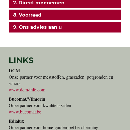
7. Direct meenemen
8. Voorraad
9. Ons advies aan u
LINKS
DCM
Onze partner voor meststoffen, graszaden, potgronden en
schors
www.dcm-info.com
Bucomat/Vilmorin
Onze partner voor kwaliteitszaden
www.bucomat.be
Edialux
Onze partner voor home-garden-pet bescherming