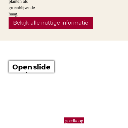
Bekijk alle nuttige informatie
OVER ONS
Open slide
show
Boomkwekerij Maréchal kweekt voor u tuinplanten op een
oppervlakte van 20 hectare. Wij zijn boomkwekers en géén
tuincentrum met plastieken kabouters, barbecues,
tuinmeubelen en keukengerief. In onze serre kweken wij een
uitgebreid assortiment van de beste tuinplanten in potten, op
onze buitenafdeling staan onze kluitplanten en bomen. Vanuit
een grote voorraad kunnen wij
goedkoop
planten aanbieden,
vers uit de kwekerij. Buiten ons vast assortiment aan vaste