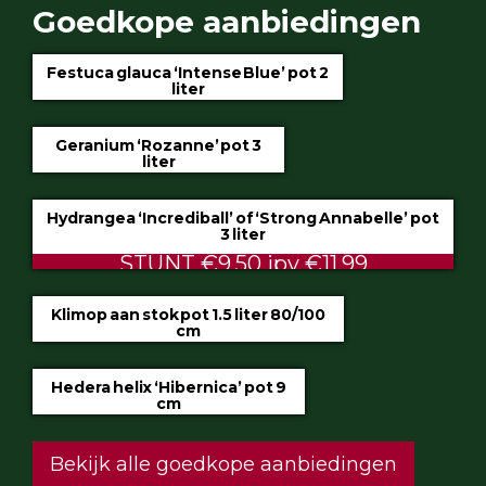
Goedkope aanbiedingen
Festuca glauca ‘Intense Blue’ pot 2
liter
€4.75
Geranium ‘Rozanne’ pot 3
liter
€5.99
Hydrangea ‘Incrediball’ of ‘Strong Annabelle’ pot
3 liter
STUNT €9.50 ipv €11.99
Klimop aan stok pot 1.5 liter 80/100
cm
ALTIJD LAAG €2.50
Hedera helix ‘Hibernica’ pot 9
cm
€0.60
Bekijk alle goedkope aanbiedingen