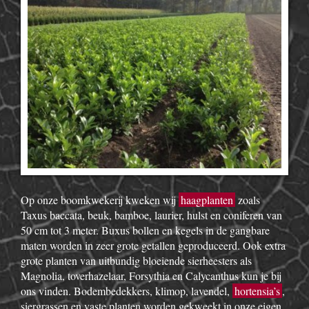
Op onze boomkwekerij kweken wij
haagplanten
zoals
Taxus baccata, beuk, bamboe, laurier, hulst en coniferen van
50 cm tot 3 meter. Buxus bollen en kegels in de gangbare
maten worden in zeer grote getallen geproduceerd. Ook extra
grote planten van uitbundig bloeiende sierheesters als
Magnolia, toverhazelaar, Forsythia en Calycanthus kun je bij
ons vinden. Bodembedekkers, klimop, lavendel,
hortensia’s
,
siergrassen en vaste planten worden gekweekt in onze eigen