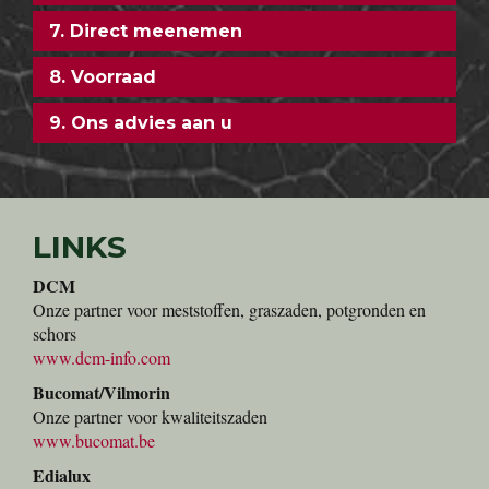
7. Direct meenemen
8. Voorraad
9. Ons advies aan u
LINKS
DCM
Onze partner voor meststoffen, graszaden, potgronden en
schors
www.dcm-info.com
Bucomat/Vilmorin
Onze partner voor kwaliteitszaden
www.bucomat.be
Edialux