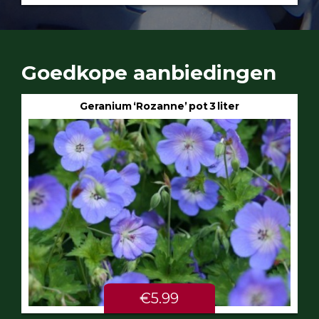
Goedkope aanbiedingen
Geranium ‘Rozanne’ pot 3 liter
€5.99