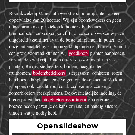
Boomkwekerij Maréchal kweekt voor u tuinplanten op een
oppervlakte van 20 hectare. Wij zijn boomkwekers en géén
tuincentrum met plastieken kabouters, barbecues,
tuinmeubelen en keukengerief. In onze serre kweken wij een
uitgebreid assortiment van de beste tuinplanten in potten, op
onze buitenafdeling staan onze kluitplanten en bomen. Vanuit
een grote voorraad kunnen wij
goedkoop
planten aanbieden,
vers uit de kwekerij. Buiten ons vast assortiment aan vaste
planten, Buxus, sierheesters, bomen, haagplanten,
fruitbomen,
bodembedekkers
, siergrassen, coniferen, rozen,
bamboes, klimplanten enz. volgen wij de seizoenen. Zo kun
je bij ons ook terecht voor een breed gamma éénjarige
zomerbloeiers (perkplanten). De overzichtelijke indeling, de
brede paden, het
uitgebreide assortiment
en de grote
hoeveelheden geven je de kans om snel en handig alles te
vinden wat je nodig hebt.
Open slideshow