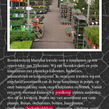
Boomkwekerij Maréchal kweekt voor u tuinplanten op een
oppervlakte van 20 hectare. Wij zijn boomkwekers en géén
tuincentrum met plastieken kabouters, barbecues,
tuinmeubelen en keukengerief. In onze serre kweken wij een
uitgebreid assortiment van de beste tuinplanten in potten, op
onze buitenafdeling staan onze kluitplanten en bomen. Vanuit
een grote voorraad kunnen wij
goedkoop
planten aanbieden,
vers uit de kwekerij. Buiten ons vast assortiment aan vaste
planten, Buxus, sierheesters, bomen, haagplanten,
fruitbomen,
bodembedekkers
, siergrassen, coniferen, rozen,