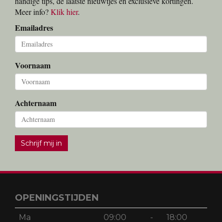
handige tips, de laatste nieuwtjes en exclusieve kortingen.
Meer info?
Klik hier
.
Emailadres
Voornaam
Achternaam
Schrijf mij in
OPENINGSTIJDEN
Ma
09:00
-
18:00