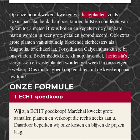
Op onze boomkwekerij kweken wij
haagplanten
zoals
Taxus baccata, beuk, bamboe, laurier, hulst en coniferen van
50 cm tot 3 meter. Buxus bollen en kegels in de gangbare
maten worden in zeer grote getallen geproduceerd. Ook extra
grote planten van uitbundig bloeiende sierheesters als
Magnolia, toverhazelaar, Forsythia en Calycanthus kun je bij
ons vinden. Bodembedekkers, klimop, lavendel,
hortensia’s
,
siergrassen en vaste planten worden gekweekt in onze eigen
kwekerij. Ons motto: goedkoop en direct uit de kwekerij naar
uw tuin!
ONZE FORMULE
1. ECHT goedkoop
Wij zijn ECHT goedkoop! Maréchal kweekt grote
aantallen planten en verkoopt die rechtstreeks aan u.
Daardoor beperken wij onze kosten en blijven de prijzen
laag.